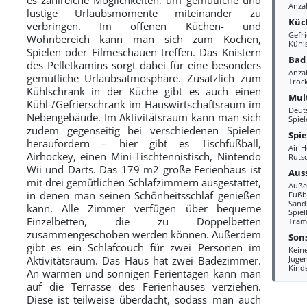
Anza
lustige Urlaubsmomente miteinander zu
Küc
verbringen. Im offenen Küchen- und
Gefri
Wohnbereich kann man sich zum Kochen,
Kühl
Spielen oder Filmeschauen treffen. Das Knistern
Bad
des Pelletkamins sorgt dabei für eine besonders
Anza
gemütliche Urlaubsatmosphäre. Zusätzlich zum
Troc
Kühlschrank in der Küche gibt es auch einen
Mul
Kühl-/Gefrierschrank im Hauswirtschaftsraum im
Deut
Nebengebäude. Im Aktivitätsraum kann man sich
Spie
zudem gegenseitig bei verschiedenen Spielen
Spi
heraufordern – hier gibt es Tischfußball,
Air 
Airhockey, einen Mini-Tischtennistisch, Nintendo
Ruts
Wii und Darts. Das 179 m2 große Ferienhaus ist
Aus
mit drei gemütlichen Schlafzimmern ausgestattet,
Auße
in denen man seinen Schönheitsschlaf genießen
Fußb
Sand
kann. Alle Zimmer verfügen über bequeme
Spie
Einzelbetten, die zu Doppelbetten
Tram
zusammengeschoben werden können. Außerdem
Sons
gibt es ein Schlafcouch für zwei Personen im
Kein
Aktivitätsraum. Das Haus hat zwei Badezimmer.
Juge
Kind
An warmen und sonnigen Ferientagen kann man
auf die Terrasse des Ferienhauses verziehen.
Diese ist teilweise überdacht, sodass man auch