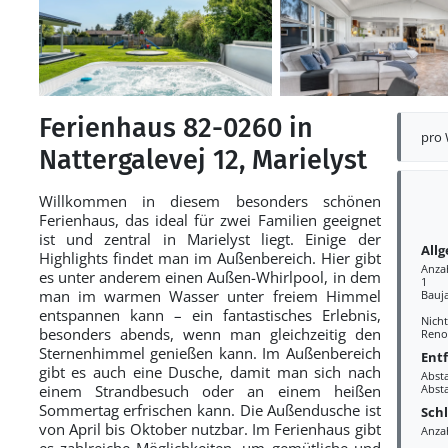
Ferienhaus 82-0260 in
pro
Nattergalevej 12, Marielyst
Willkommen in diesem besonders schönen
Ferienhaus, das ideal für zwei Familien geeignet
ist und zentral in Marielyst liegt. Einige der
All
Highlights findet man im Außenbereich. Hier gibt
Anza
es unter anderem einen Außen-Whirlpool, in dem
1
man im warmen Wasser unter freiem Himmel
Bauj
entspannen kann – ein fantastisches Erlebnis,
Nich
besonders abends, wenn man gleichzeitig den
Reno
Sternenhimmel genießen kann. Im Außenbereich
Ent
gibt es auch eine Dusche, damit man sich nach
Abst
einem Strandbesuch oder an einem heißen
Abst
Sommertag erfrischen kann. Die Außendusche ist
Sch
von April bis Oktober nutzbar. Im Ferienhaus gibt
Anzah
es zahlreiche Möglichkeiten, um gemütliche und