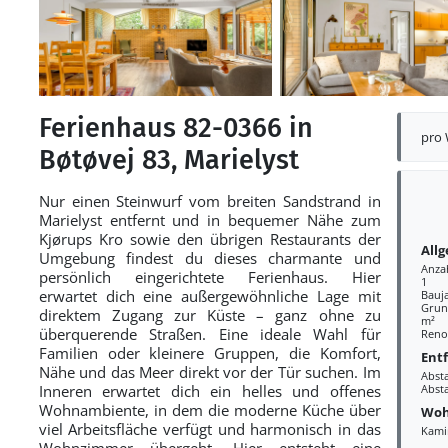
Ferienhaus 82-0366 in
pro
Bøtøvej 83, Marielyst
Nur einen Steinwurf vom breiten Sandstrand in
Marielyst entfernt und in bequemer Nähe zum
Kjørups Kro sowie den übrigen Restaurants der
All
Umgebung findest du dieses charmante und
Anza
persönlich eingerichtete Ferienhaus. Hier
1
erwartet dich eine außergewöhnliche Lage mit
Bauj
Grund
direktem Zugang zur Küste – ganz ohne zu
m²
überquerende Straßen. Eine ideale Wahl für
Reno
Familien oder kleinere Gruppen, die Komfort,
Ent
Nähe und das Meer direkt vor der Tür suchen. Im
Abst
Inneren erwartet dich ein helles und offenes
Abst
Wohnambiente, in dem die moderne Küche über
Woh
viel Arbeitsfläche verfügt und harmonisch in das
Kami
Wohnzimmer übergeht. Hier entsteht eine