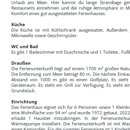
Urlaub am Meer. Hier kannst du lange Strandtage gen
Restaurants einnehmen und die ruhige Atmosphäre in Ma
Komfort eines gut ausgestatteten Ferienhauses.
Küche
Die Küche ist mit Kühlschrank ausgestattet. Außerdem 
Mikrowelle sowie Geschirrspüler.
WC und Bad
Es gibt 1 Badezimmer mit Duschnische und 1 Toilette.. F
Draußen
Die Ferienunterkunft liegt auf einem 1700 m² großen Natu
Die Entfernung zum Meer beträgt 80 m. Die nächste Einkauf
Abstand von 1000 m gibt es einen Golfplatz. Es steht 
Geräteraum. Es steht ein Grill zur Verfügung. Es steht e
Grundstück.
Einrichtung
Das Ferienhaus eignet sich für 6 Personen sowie 1 Kleinki
eine Wohnfläche von 94 m² und wurde 1972 gebaut. 2022 wu
erlaubt 1 Haustier mitzubringen. In der Ferienunterku
Wärmepumpe installiert. Die Ferienunterkunft ist mit Wa
einen Kaminofen. Für die jüngsten Feriengäste ist 1 Kinde