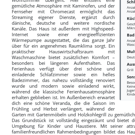
Sch
gemütliche Atmosphäre mit Kaminofen, und der
Anza
Fernseher mit Chromecast ermöglicht das
Anzah
Streaming eigener Dienste, ergänzt durch
Küc
dänische, deutsche und weitere nordische
Gesc
Kanäle. Das Haus ist außerdem mit Highspeed-
Mikr
Internet sowie einer energieeffizienten
Bad
Wärmepumpe ausgestattet, die das ganze Jahr
Anza
Wasc
über für ein angenehmes Raumklima sorgt. Ein
praktischer Hauswirtschaftsraum mit
Mul
Waschmaschine bietet zusätzlichen Komfort –
Deut
besonders bei längeren Aufenthalten. Das
Aus
Ferienhaus verfügt über drei schöne und
Grill
einladende Schlafzimmer sowie ein helles
Sons
Badezimmer, das nahezu vollständig renoviert
Beso
wurde und modern sowie einladend wirkt,
Kein
Juge
während die klassische Ferienhausatmosphäre
Kind
erhalten geblieben ist. Im Außenbereich erwartet
dich eine schöne Veranda, die die Saison im
Frühling und Herbst verlängert, während der
Garten mit Gartenmöbeln und Holzkohlegrill zu gemütlich
Das Grundstück ist vollständig eingezäunt und bietet d
Umgebung für Kinder und Haustiere. Mit seiner attr
familienfreundlichen Rahmenbedingungen bildet das Hau