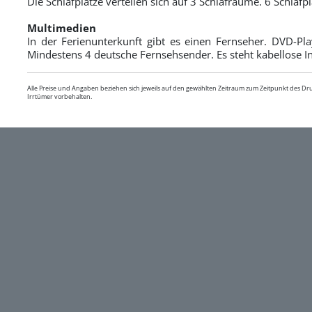
Die Schlafplätze verteilen sich auf 3 Schlafräume. 6 Schlafp
Multimedien
In der Ferienunterkunft gibt es einen Fernseher. DVD-Pl
Mindestens 4 deutsche Fernsehsender. Es steht kabellose I
Alle Preise und Angaben beziehen sich jeweils auf den gewählten Zeitraum zum Zeitpunkt des D
Irrtümer vorbehalten.