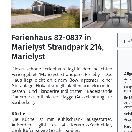
Ferienhaus 82-0837 in
pro
Marielyst Strandpark 214,
Marielyst
Dieses schöne Ferienhaus liegt in dem beliebten
All
Feriengebiet ”Marielyst Strandpark Ferieby”. Das
Haus liegt dicht an einem Bowlingcenter, einer
Anza
2
Golfanlage, Einkaufsmöglichkeiten und einem der
Bauj
besten und kinderfreundlichsten Badestrände
Nich
Dänemarks mit blauer Flagge (Auszeichnung für
Ent
Sauberkeit).
Abst
Abst
Küche
Sch
Die Küche ist mit Kühlschrank ausgestattet.
Anza
Außerdem gibt es 4 Keramik-Kochfelder,
Küc
Umluftofen sowie Geschirrspüler.
Gesc