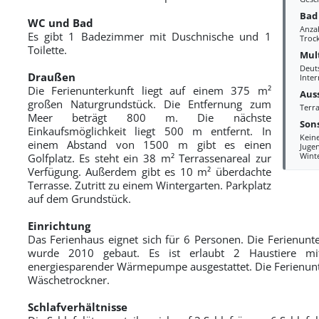
Bad
WC und Bad
Anza
Es gibt 1 Badezimmer mit Duschnische und 1
Troc
Toilette.
Mul
Deut
Draußen
Inter
Die Ferienunterkunft liegt auf einem 375 m²
Aus
großen Naturgrundstück. Die Entfernung zum
Terra
Meer beträgt 800 m. Die nächste
Sons
Einkaufsmöglichkeit liegt 500 m entfernt. In
Kein
einem Abstand von 1500 m gibt es einen
Juge
Wint
Golfplatz. Es steht ein 38 m² Terrassenareal zur
Verfügung. Außerdem gibt es 10 m² überdachte
Terrasse. Zutritt zu einem Wintergarten. Parkplatz
auf dem Grundstück.
Einrichtung
Das Ferienhaus eignet sich für 6 Personen. Die Ferienun
wurde 2010 gebaut. Es ist erlaubt 2 Haustiere mitz
energiesparender Wärmepumpe ausgestattet. Die Ferienunte
Wäschetrockner.
Schlafverhältnisse