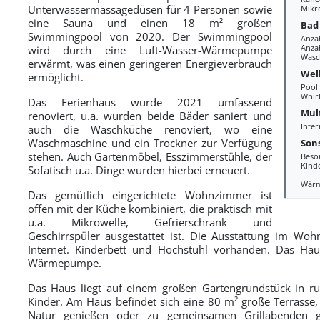
Unterwassermassagedüsen für 4 Personen sowie
Mikr
eine Sauna und einen 18 m² großen
Bad
Swimmingpool von 2020. Der Swimmingpool
Anza
Anzah
wird durch eine Luft-Wasser-Wärmepumpe
Wasc
erwärmt, was einen geringeren Energieverbrauch
Wel
ermöglicht.
Pool
Whir
Das Ferienhaus wurde 2021 umfassend
Mul
renoviert, u.a. wurden beide Bäder saniert und
Inter
auch die Waschküche renoviert, wo eine
Waschmaschine und ein Trockner zur Verfügung
Sons
stehen. Auch Gartenmöbel, Esszimmerstühle, der
Beso
Kind
Sofatisch u.a. Dinge wurden hierbei erneuert.
Wär
Das gemütlich eingerichtete Wohnzimmer ist
offen mit der Küche kombiniert, die praktisch mit
u.a. Mikrowelle, Gefrierschrank und
Geschirrspüler ausgestattet ist. Die Ausstattung im Wo
Internet. Kinderbett und Hochstuhl vorhanden. Das Hau
Wärmepumpe.
Das Haus liegt auf einem großen Gartengrundstück in ruh
Kinder. Am Haus befindet sich eine 80 m² große Terrasse,
Natur genießen oder zu gemeinsamen Grillabenden g