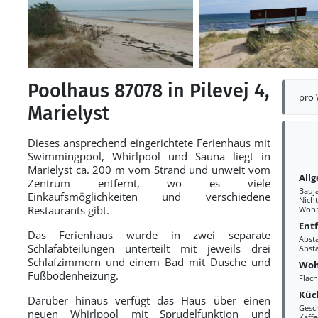
Poolhaus 87078 in Pilevej 4,
pro
Marielyst
Dieses ansprechend eingerichtete Ferienhaus mit
Swimmingpool, Whirlpool und Sauna liegt in
Marielyst ca. 200 m vom Strand und unweit vom
All
Zentrum entfernt, wo es viele
Bauj
Einkaufsmöglichkeiten und verschiedene
Nich
Restaurants gibt.
Wohn
Ent
Das Ferienhaus wurde in zwei separate
Abst
Schlafabteilungen unterteilt mit jeweils drei
Abst
Schlafzimmern und einem Bad mit Dusche und
Woh
Fußbodenheizung.
Flac
Küc
Darüber hinaus verfügt das Haus über einen
Gesc
neuen Whirlpool mit Sprudelfunktion und
Kaff