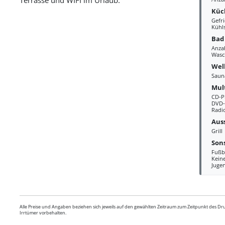
Küc
Gefri
Kühl
Bad
Anza
Wasc
Wel
Saun
Mul
CD-P
DVD-
Radi
Aus
Grill
Sons
Fußb
Kein
Juge
Alle Preise und Angaben beziehen sich jeweils auf den gewählten Zeitraum zum Zeitpunkt des D
Irrtümer vorbehalten.