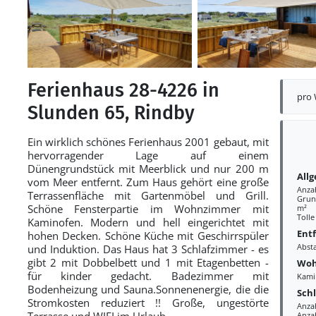
Ferienhaus 28-4226 in
pro
Slunden 65, Rindby
Ein wirklich schönes Ferienhaus 2001 gebaut, mit
hervorragender Lage auf einem
Dünengrundstück mit Meerblick und nur 200 m
All
vom Meer entfernt. Zum Haus gehört eine große
Anza
Terrassenfläche mit Gartenmöbel und Grill.
Grund
Schöne Fensterpartie im Wohnzimmer mit
m²
Tolle
Kaminofen. Modern und hell eingerichtet mit
Ent
hohen Decken. Schöne Küche mit Geschirrspüler
Abst
und Induktion. Das Haus hat 3 Schlafzimmer - es
gibt 2 mit Dobbelbett und 1 mit Etagenbetten -
Woh
für kinder gedacht. Badezimmer mit
Kami
Bodenheizung und Sauna.Sonnenenergie, die die
Sch
Stromkosten reduziert !! Große, ungestörte
Anza
Terrasse und WIFI im Urlaub.
Anza