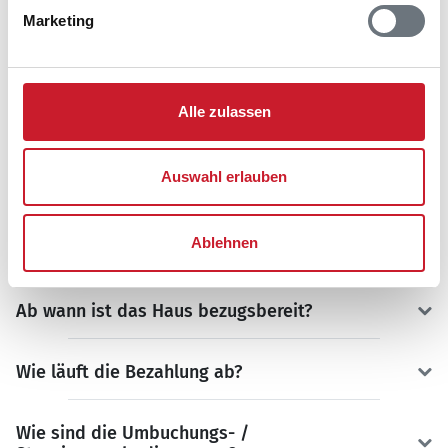
Häufig gestellte Fragen zu Ferienhäusern unseres
Marketing
Partners
Sonne und Strand
.
Wie hoch sind die Nebenkosten?
Alle zulassen
Kann ich das Ferienhaus unverbindlich
reservieren?
Auswahl erlauben
Wie bekomme ich den Schlüssel für das
Ablehnen
Ferienhaus?
Ab wann ist das Haus bezugsbereit?
Wie läuft die Bezahlung ab?
Wie sind die Umbuchungs- /