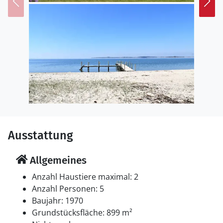
Einrichtung
Das Ferienhaus eignet sich für 5 Personen. Die
Ferienunterkunft hat eine Wohnfläche von 90 m² und
wurde 1970 gebaut. 1979 wurde die Ferienunterkunft
renoviert. 2021 wurde die Ferienunterkunft teilweise
renoviert. Es ist erlaubt 2 Haustiere mitzubringen. Die
Ferienunterkunft ist mit energiesparender
Wärmepumpe ausgestattet. Tiefkühlmöglichkeit mit 30
Liter Nutzinhalt. Es gibt außerdem einen Kaminofen.
Schlafverhältnisse
Ausstattung
Die Schlafplätze verteilen sich auf 3 Schlafräume. 4
Schlafplätze in Doppelbetten.1 Schlafplatz in einem
Allgemeines
Einzelbett.
Anzahl Haustiere maximal: 2
Multimedien
Anzahl Personen: 5
In der Ferienunterkunft gibt es einen Fernseher.
Baujahr: 1970
Mindestens 4 dänische Fernsehsender. Mindestens 4
Grundstücksfläche: 899 m²