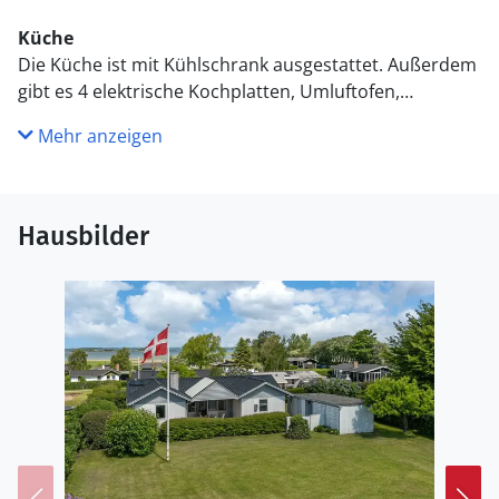
Küche
Die Küche ist mit Kühlschrank ausgestattet. Außerdem
gibt es 4 elektrische Kochplatten, Umluftofen,
Mikrowelle sowie Geschirrspüler.
Mehr anzeigen
WC und Bad
Es gibt 1 Badezimmer mit Duschnische und 1 Toilette..
Fußbodenheizung in 1 Badezimmer.
Hausbilder
Draußen
Die Ferienunterkunft liegt auf einem 899 m² großen
Gartengrundstück. Die Entfernung zum Meer beträgt
250 m. Die nächste Einkaufsmöglichkeit liegt 3500 m
entfernt. Es steht ein 90 m² Terrassenareal zur
Verfügung. Außerdem gibt es 20 m² überdachte
Terrasse. Geräteraum. Es steht ein Grill zur Verfügung.
Parkplatz auf dem Grundstück.