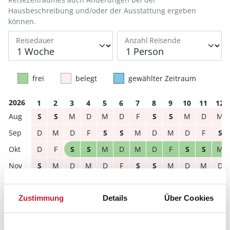
Hausbeschreibung und/oder der Ausstattung ergeben
können.
Reisedauer
Anzahl Reisende
frei
belegt
gewählter Zeitraum
2026
1
2
3
4
5
6
7
8
9
10
11
12
S
S
M
D
M
D
F
S
S
M
D
M
D
M
D
F
S
S
M
D
M
D
F
S
D
F
S
S
M
D
M
D
F
S
S
M
S
M
D
M
D
F
S
S
M
D
M
D
D
M
D
F
S
S
M
D
M
D
F
S
Zustimmung
Details
Über Cookies
2027
1
2
3
4
5
6
7
8
9
10
11
12
F
S
S
M
D
M
D
F
S
S
M
D