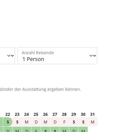
Anzahl Reisende
nd/oder der Ausstattung ergeben können.
1
22
23
24
25
26
27
28
29
30
31
S
S
M
D
M
D
F
S
S
M
M
D
M
D
F
S
S
M
D
M