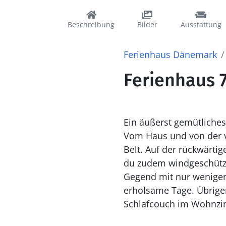
Beschreibung
Bilder
Ausstattung
Ferienhaus Dänemark
Ferienhaus 7
Ein äußerst gemütliches
Vom Haus und von der v
Belt. Auf der rückwärti
du zudem windgeschützt an Tagen mit a
Gegend mit nur wenigen 
erholsame Tage. Übrigens: Zwei der insgesamt sechs Schlafplätze befinden sich auf einer
Schlafcouch im Wohnz