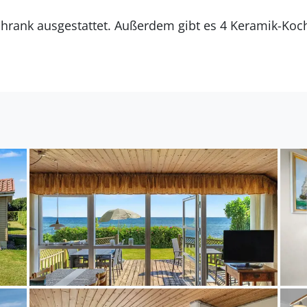
Es gibt 1 Badezimmer mit Duschnische und 1 Toilette.. Fußboden
egt auf einem 743 m² großen Gartengrundstück. Die 
inen Badesteg in der Nähe. Die nächste Einkaufsmöglic
nd von 10000 m gibt es einen Golfplatz. Es steht ein 
ein Grill zur Verfügung. Parkplatz auf dem Grundstück
ich für 6 Personen. Die Ferienunterkunft hat eine W
 wurde die Ferienunterkunft renoviert. Haustiere dür