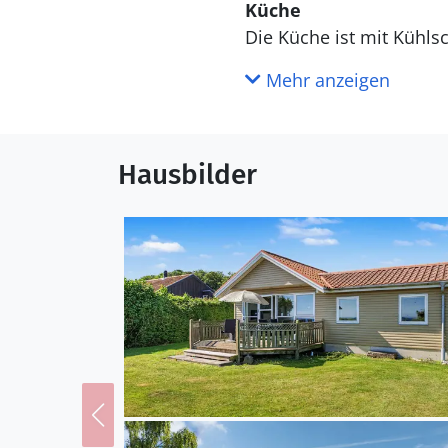
Küche
Die Küche ist mit Kühlschrank ausgestattet. Außerdem gibt es 4 Keramik-Kochfelder, Umluftofen,
Mikrowelle, Airfryer.
Mehr anzeigen
WC und Bad
Hausbilder
Draußen
Die Ferienunterkunft li
beträgt 10 m. Es gibt e
entfernt. In einem Absta
zur Verfügung. Es steht 
Einrichtung
Das Ferienhaus eignet s
wurde 1931 gebaut. 1997
werden. Die Ferienunterkunft ist mit energiefreundlicher Luft-Luft- Wärmepumpe ausgestattet.