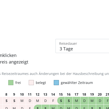
Reisedauer
nklicken
eis angezeigt
des Reisezeitraumes auch Änderungen bei der Hausbeschreibung u
frei
belegt
gewählter Zeitraum
8
9
10
11
12
13
14
15
16
17
18
19
20
2
S
S
M
D
M
D
F
S
S
M
D
M
D
F
M
D
M
D
F
S
S
M
D
M
D
F
S
S