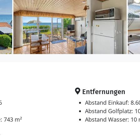
40 Liter Nutzinhalt.
en sich auf 3 Schlafräume. 2 Schlafplätze in einem Dop
couchen (einzeln). 2 von diesen Schlafplätzen befinden sich
 gibt es einen Fernseher. Mindestens 4 dänische Fern
der. 1-3 norwegische Fernsehsender. 1-3 deutsche F
ndung zur Verfügung.
Entfernungen
6
Abstand Einkauf: 8.
Abstand Golfplatz: 1
: 743 m²
Abstand Wasser: 10
7