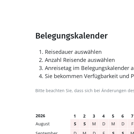
Belegungskalender
Reisedauer auswählen
Anzahl Reisende auswählen
Anreisetag im Belegungskalender a
Sie bekommen Verfügbarkeit und Pr
Bitte beachten Sie, dass sich bei Änderungen 
2026
1
2
3
4
5
6
7
August
S
S
M
D
M
D
F
September
D
M
D
F
S
S