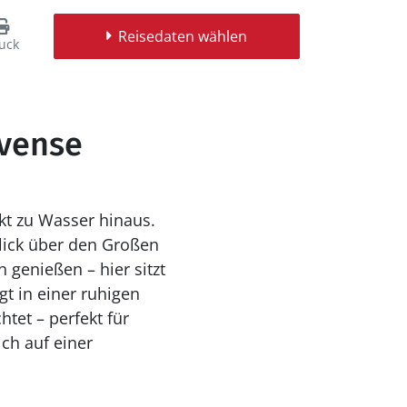
Reisedaten wählen
uck
ovense
kt zu Wasser hinaus.
lick über den Großen
 genießen – hier sitzt
tet – perfekt für