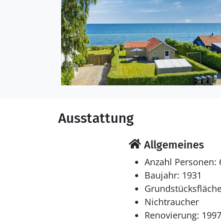
Tiefkühlmöglichkeit mit 
Schlafverhältnisse
Die Schlafplätze verteil
in Einzelbetten.2 Schlafplätze auf Schlaf
im Wohnzimmer.
Multimedien
Ausstattung
In der Ferienunterkunft
schwedische Fernsehsen
kabellose Internetverbi
Allgemeines
Anzahl Personen: 
Baujahr: 1931
Grundstücksfläche
Nichtraucher
Renovierung: 199