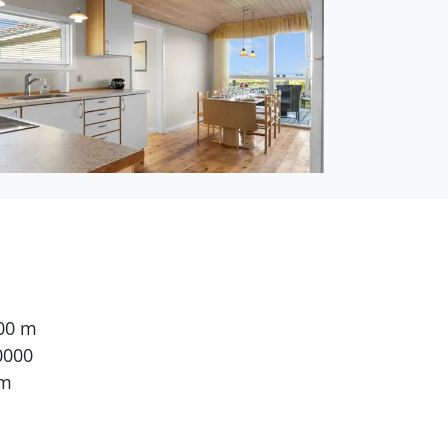
pelbett. 2 Schlafplätze
sehsender. 1-3
ernsehsender. Es steht
600 m
0000
 m