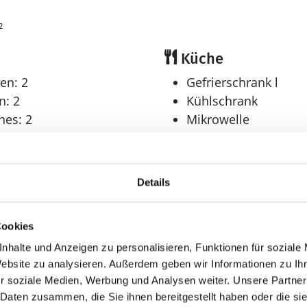
²
Küche
en: 2
Gefrierschrank l
n: 2
Kühlschrank
hes: 2
Mikrowelle
er: 3
Multimedia
Details
r: 1
Deutsches Fernsehe
0-3 deutsche Fernsehsen
Internet
Cookies
drahtlos
nhalte und Anzeigen zu personalisieren, Funktionen für soziale
Website zu analysieren. Außerdem geben wir Informationen zu I
Sonstiges
r soziale Medien, Werbung und Analysen weiter. Unsere Partner
Fußbodenheizung
 Daten zusammen, die Sie ihnen bereitgestellt haben oder die s