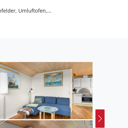
heizung in 1 Badezimmer.
Entfernung zum Meer
hkeit liegt 8600 m
offenes Terrassenareal
.
ohnfläche von 56 m² und
fen nicht mitgebracht