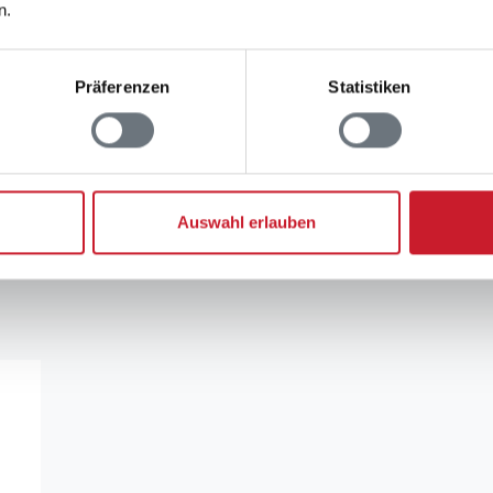
Keine Vermietung a
n.
Wärmepumpe
Luft-Luft
Präferenzen
Statistiken
rauchskosten
uchskosten finden Sie im nächsten Schritt im Buchun
Auswahl erlauben