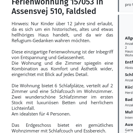
Ferienwohnung 157053 in
pro
Assensvej 510, Faldsled
Hinweis: Nur Kinder über 12 Jahre sind erlaubt,
da es sich um ein historisches, altes und etwas
hellhöriges Haus handelt, und da wir das
All
Refugium-Gedanken wahren möchten.
Anza
2
Diese einzigartige Ferienwohnung ist der Inbegriff
Haust
Wohn
von Entspannung und Gelassenheit.
Ent
Die Wohnung und die Zimmer spiegeln eine
Abst
Kombination aus Komfort und Ästhetik wider,
eingerichtet mit Blick auf jedes Detail.
Sch
Anza
Die Wohnung bietet 6 Schlafplätze, verteilt auf 2
Küc
Zimmer und eine Schlafcouch im Wohnzimmer.
Herd
Zwei wunderschöne Schlafzimmer im ersten
Bad
Stock mit luxuriösen Betten und herrlichem
Anza
Lichteinfall.
Mul
Am idealsten für 4 Personen.
Inter
Aus
Das Erdgeschoss bietet ein gemütliches
Wohnzimmer mit Schlafcouch und Essbereich.
Gart