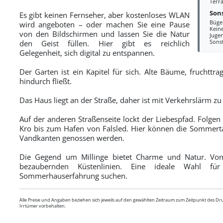
Terra
Sons
Es gibt keinen Fernseher, aber kostenloses WLAN
Büge
wird angeboten – oder machen Sie eine Pause
Kein
von den Bildschirmen und lassen Sie die Natur
Juge
Sons
den Geist füllen. Hier gibt es reichlich
Gelegenheit, sich digital zu entspannen.
Der Garten ist ein Kapitel für sich. Alte Bäume, fruchttr
hindurch fließt.
Das Haus liegt an der Straße, daher ist mit Verkehrslärm z
Auf der anderen Straßenseite lockt der Liebespfad. Folge
Kro bis zum Hafen von Falsled. Hier können die Sommert
Vandkanten genossen werden.
Die Gegend um Millinge bietet Charme und Natur. Vo
bezaubernden Küstenlinien. Eine ideale Wahl für
Sommerhauserfahrung suchen.
Alle Preise und Angaben beziehen sich jeweils auf den gewählten Zeitraum zum Zeitpunkt des D
Irrtümer vorbehalten.