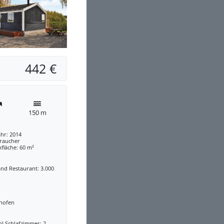
442 €
150 m
hr: 2014
traucher
fläche: 60 m²
nd Restaurant: 3.000
nofen
l Schlafzimmer: 2