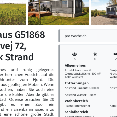
aus G51868
pro Woche ab
vej 72,
 Strand
6
0
2
Allgemeines
önes und ruhig gelegenes
Anzahl Personen: 6
Bauja
Grundstücksfläche: 400 m²
Nich
er herrlichen Aussicht auf die
Tolle Aussicht
Wohn
 hinunter zum Fjord. Die
Entfernungen
t aus gepflegten Möbeln. Wenn
Abstand Einkauf: 3.000 m
Absta
kochen, haben Sie auch eine
m
ür die kühlen Abende gibt es
Abstand Wasser: 150 m
Nach Odense brauchen Sie 20
Wohnbereich
gibt es einen Zoo, ein
Flachbildfernseher
Kami
und ein Eisenbahnmuseum zu
Schlafbereich
t eine schöne große Stadt.
Anzahl Einzelbetten: 4
Anzah