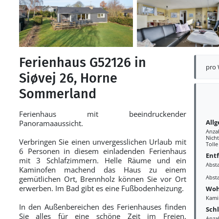
Ferienhaus G52126 in
pro
Siøvej 26, Horne
Sommerland
Ferienhaus mit beeindruckender
All
Panoramaaussicht.
Anza
Nich
Verbringen Sie einen unvergesslichen Urlaub mit
Tolle
6 Personen in diesem einladenden Ferienhaus
Ent
mit 3 Schlafzimmern. Helle Räume und ein
Abst
Kaminofen machend das Haus zu einem
Abst
gemütlichen Ort, Brennholz können Sie vor Ort
erwerben. Im Bad gibt es eine Fußbodenheizung.
Woh
Kami
In den Außenbereichen des Ferienhauses finden
Sch
Sie alles für eine schöne Zeit im Freien.
Anza