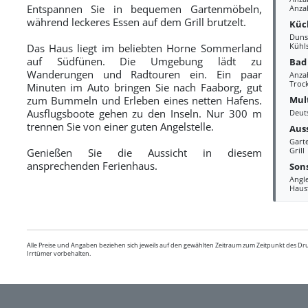
Entspannen Sie in bequemen Gartenmöbeln,
Anza
während leckeres Essen auf dem Grill brutzelt.
Küc
Duns
Kühl
Das Haus liegt im beliebten Horne Sommerland
auf Südfünen. Die Umgebung lädt zu
Bad
Wanderungen und Radtouren ein. Ein paar
Anza
Troc
Minuten im Auto bringen Sie nach Faaborg, gut
Mul
zum Bummeln und Erleben eines netten Hafens.
Ausflugsboote gehen zu den Inseln. Nur 300 m
Deut
trennen Sie von einer guten Angelstelle.
Aus
Gart
Grill
Genießen Sie die Aussicht in diesem
ansprechenden Ferienhaus.
Sons
Angl
Haus
Alle Preise und Angaben beziehen sich jeweils auf den gewählten Zeitraum zum Zeitpunkt des D
Irrtümer vorbehalten.