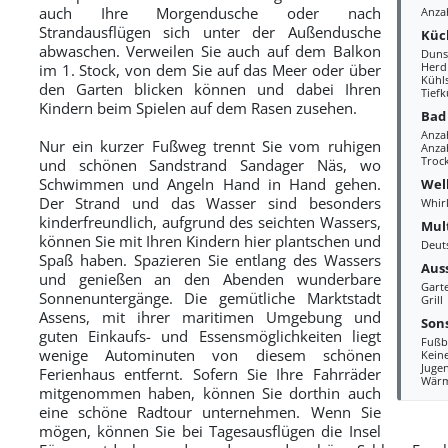
auch Ihre Morgendusche oder nach
Anza
Strandausflügen sich unter der Außendusche
Küc
abwaschen. Verweilen Sie auch auf dem Balkon
Duns
Herd
im 1. Stock, von dem Sie auf das Meer oder über
Kühl
den Garten blicken können und dabei Ihren
Tiefk
Kindern beim Spielen auf dem Rasen zusehen.
Bad
Anza
Nur ein kurzer Fußweg trennt Sie vom ruhigen
Anzah
Troc
und schönen Sandstrand Sandager Näs, wo
Schwimmen und Angeln Hand in Hand gehen.
Wel
Der Strand und das Wasser sind besonders
Whir
kinderfreundlich, aufgrund des seichten Wassers,
Mul
können Sie mit Ihren Kindern hier plantschen und
Deut
Spaß haben. Spazieren Sie entlang des Wassers
Aus
und genießen an den Abenden wunderbare
Gart
Sonnenuntergänge. Die gemütliche Marktstadt
Grill
Assens, mit ihrer maritimen Umgebung und
Sons
guten Einkaufs- und Essensmöglichkeiten liegt
Fußb
wenige Autominuten von diesem schönen
Kein
Juge
Ferienhaus entfernt. Sofern Sie Ihre Fahrräder
Wär
mitgenommen haben, können Sie dorthin auch
eine schöne Radtour unternehmen. Wenn Sie
mögen, können Sie bei Tagesausflügen die Insel