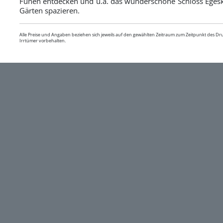
Fünen entdecken und u.a. das wunderschöne Schloss Egesk
Gärten spazieren.
Alle Preise und Angaben beziehen sich jeweils auf den gewählten Zeitraum zum Zeitpunkt des D
Irrtümer vorbehalten.