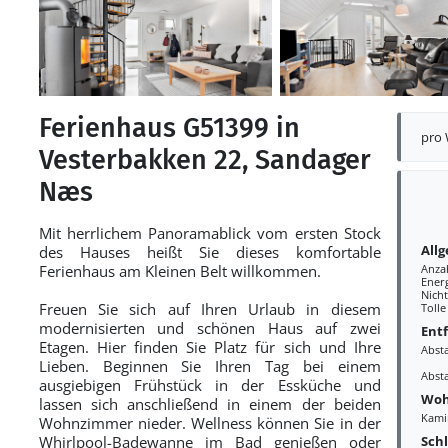
Ferienhaus G51399 in
pro
Vesterbakken 22, Sandager
Næs
Mit herrlichem Panoramablick vom ersten Stock
All
des Hauses heißt Sie dieses komfortable
Ferienhaus am Kleinen Belt willkommen.
Anza
Ener
Nich
Freuen Sie sich auf Ihren Urlaub in diesem
Tolle
modernisierten und schönen Haus auf zwei
Ent
Etagen. Hier finden Sie Platz für sich und Ihre
Abst
Lieben. Beginnen Sie Ihren Tag bei einem
Abst
ausgiebigen Frühstück in der Essküche und
Woh
lassen sich anschließend in einem der beiden
Kami
Wohnzimmer nieder. Wellness können Sie in der
Sch
Whirlpool-Badewanne im Bad genießen oder