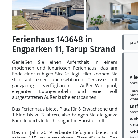
Ferienhaus 143648 in
pro
Engparken 11, Tarup Strand
Genießen Sie einen Aufenthalt in einem
modernen und luxuriösen Ferienhaus, das am
Ende einer ruhigen Straße liegt. Hier können Sie
All
sich auf einer uneinsehbaren Terrasse mit
Anza
ganzjährig verfügbarem Außen-Whirlpool,
1
eleganten Loungemöbeln und einer voll
Haust
Nich
ausgestatteten Außenküche entspannen.
Wohn
Ent
Das Ferienhaus bietet Platz für 8 Erwachsene und
Abst
1 Kind bis zu 3 Jahren, also bringen Sie die ganze
Woh
Familie und vielleicht sogar Ihr Haustier mit.
Schl
Sch
Das im Jahr 2019 erbaute Refugium bietet mit
seinen 115 m² ausreichend Platz für alle. Das
Anza