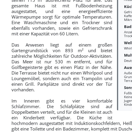
gesamte Haus ist mit Fußbodenheizung
Küc
ausgestattet, und eine energieeffiziente
Gefr
Kaff
Wärmepumpe sorgt für optimale Temperaturen.
Mikr
Eine Waschmaschine und ein Trockner sind
Bad
ebenfalls vorhanden, sowie ein Gefrierschrank
Anza
mit einer Kapazität von 60 Litern.
Troc
Wel
Das Anwesen liegt auf einem großen
Whir
Gartengrundstück von 893 m² und bietet
Mul
zahlreiche Möglichkeiten für Outdoor-Aktivitäten.
Deut
Das Meer ist nur 530 m entfernt, und für
Golfbegeisterte gibt es einen Platz in der Nähe.
Aus
Die Terrasse bietet nicht nur einen Whirlpool und
Auße
Grun
Loungemöbel, sondern auch ein Trampolin und
Terra
einen Grill. Parkplätze sind direkt vor der Tür
Sons
vorhanden.
Fußb
Kein
Im Inneren gibt es vier komfortable
Juge
Kind
Schlafzimmer. Die Schlafplätze sind auf
Doppelbetten verteilt, und für die Kleinen ist auch
ein Kinderbett verfügbar. Die Küche ist
hochmodern ausgestattet mit Induktionskochfeldern, Heißl
gibt eine Toilette und ein Badezimmer, komplett mit Dusch