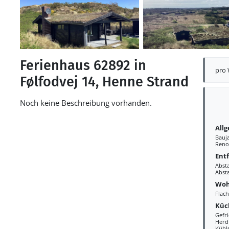
Ferienhaus 62892 in
pro
Følfodvej 14, Henne Strand
Noch keine Beschreibung vorhanden.
All
Bauj
Reno
Ent
Abst
Abst
Woh
Flac
Küc
Gefr
Herd
Kühl