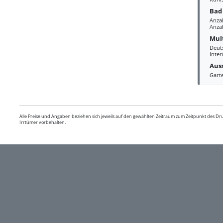
Bad
Anza
Anzah
Mul
Deut
Inter
Aus
Gart
Alle Preise und Angaben beziehen sich jeweils auf den gewählten Zeitraum zum Zeitpunkt des D
Irrtümer vorbehalten.