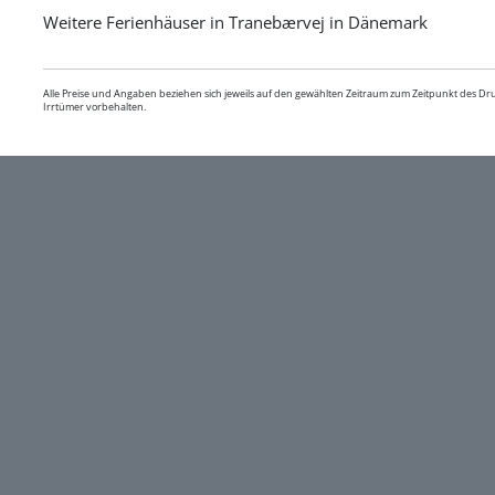
Weitere Ferienhäuser in Tranebærvej in Dänemark
Alle Preise und Angaben beziehen sich jeweils auf den gewählten Zeitraum zum Zeitpunkt des D
Irrtümer vorbehalten.