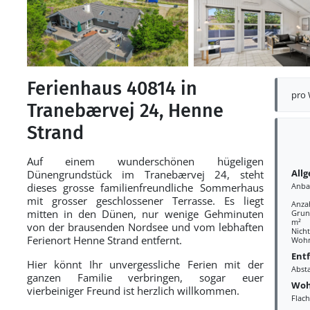
Ferienhaus 40814 in
pro
Tranebærvej 24, Henne
Strand
Auf einem wunderschönen hügeligen
All
Dünengrundstück im Tranebærvej 24, steht
dieses grosse familienfreundliche Sommerhaus
Anba
mit grosser geschlossener Terrasse. Es liegt
Anza
mitten in den Dünen, nur wenige Gehminuten
Grund
m²
von der brausenden Nordsee und vom lebhaften
Nich
Ferienort Henne Strand entfernt.
Wohn
Ent
Hier könnt Ihr unvergessliche Ferien mit der
Abst
ganzen Familie verbringen, sogar euer
Woh
vierbeiniger Freund ist herzlich willkommen.
Flac