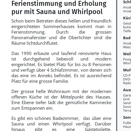
Sch
Ferienstimmung und Erholung
Anza
pur mit Sauna und Whirlpool
Anza
Küc
Schon beim Betreten dieses hellen und freundlich
Gesc
eingerichteten Sommerhauses kommt man in
Kühl
Tiefk
Ferienstimmung. Durch die grossen
Panoramafenster und die Oberlichter sind die
Bad
Räume lichtdurchflutet.
Anza
Wasc
Das 1990 erbaute und laufend renovierte Haus
Wel
ist durchgehend liebevoll und modern
Pool
Whir
eingerichtet. Es bietet Platz für bis zu 8 Personen
und verfügt über 4 Schlafzimmer, von denen sich
Mul
das eine im Anneks befindet. Es ist ausreichend
CD-P
DVD-
Platz für eine grosse Familie.
Radi
Aus
Der grosse helle Wohnraum mit der modernen
Gart
offenen Küche ist der Mittelpunkt des Hauses.
Grill
Eine Ebene tiefer lädt die gemütliche Kaminecke
Sand
Sonn
zum Entspannen ein.
Terra
Sons
Es gibt ein schönes Badezimmer, das über eine
Fußb
Sauna und einen Whirlpool verfügt. Darüber
Haus
hinaus gibt es eine Gästetoilette.