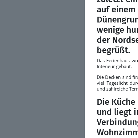
auf einem
Dünengrun
wenige hu
der Nordse
begrüßt.
Das Ferienhaus wur
Interieur gebaut.
Die Decken sind fir
viel Tageslicht du
und zahlreiche Ter
Die Küche 
und liegt 
Verbindun
Wohnzimme