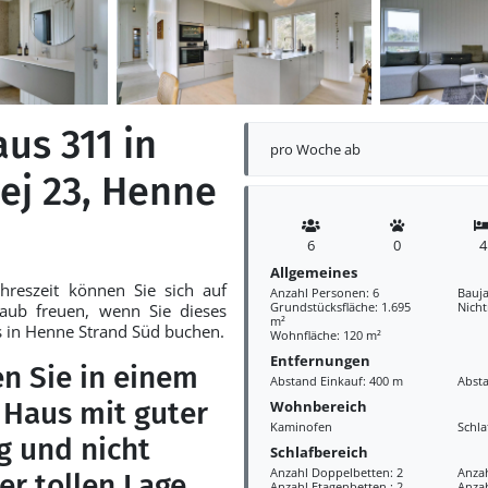
us 311 in
pro Woche ab
ej 23, Henne
6
0
4
Allgemeines
hreszeit können Sie sich auf
Anzahl Personen: 6
Bauja
Grundstücksfläche: 1.695
Nich
aub freuen, wenn Sie dieses
m²
 in Henne Strand Süd buchen.
Wohnfläche: 120 m²
Entfernungen
n Sie in einem
Abstand Einkauf: 400 m
Abst
Haus mit guter
Wohnbereich
Kaminofen
Schl
g und nicht
Schlafbereich
Anzahl Doppelbetten: 2
Anzah
ner tollen Lage
Anzahl Etagenbetten : 2
Anzah