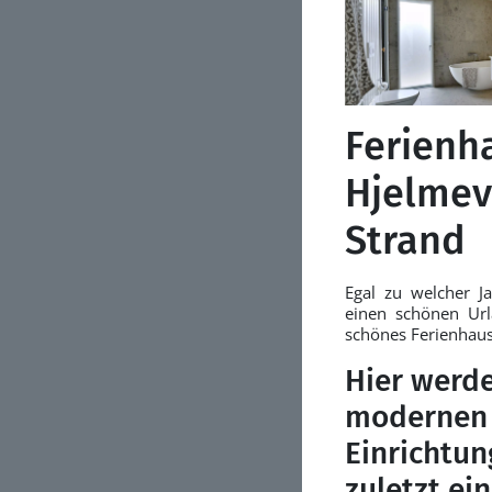
Ferienha
Hjelmev
Strand
Egal zu welcher Ja
einen schönen Url
schönes Ferienhaus
Hier werde
modernen 
Einrichtun
zuletzt ei