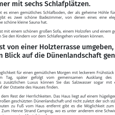
er mit sechs Schlafplätzen.
t es einen gemütliches Schlafboden, der als geheime Höhle fü
 gibt es zwei schöne Badezimmer, von denen eines eine eleg
 schöne kleine Sauna hat.
t mit einem schönen großen Sofa, einem Holzofen und einem g
em Sie den Kindern vor dem Schlafengehen vorlesen können.
st von einer Holzterrasse umgeben,
n Blick auf die Dünenlandschaft ge
öglichkeit für einen gemütlichen Morgen mit leckerem Frühstück
m Tag, später gefolgt vom gemeinsamen Ausklang des
s zusätzlichen Luxus können Sie das Salzwasser sogar mit
uf der Ostseite des Hauses finden.
t dem Rest der Herrlichkeiten. Das Haus liegt auf einem hügeli
großen geschützten Dünenlandschaft und nicht zuletzt der sich s
uten zu Fuß vom Haus entfernt gibt es die Möglichkeit zum
. Zum Henne Strand Camping, wo es unter anderem eine Schw