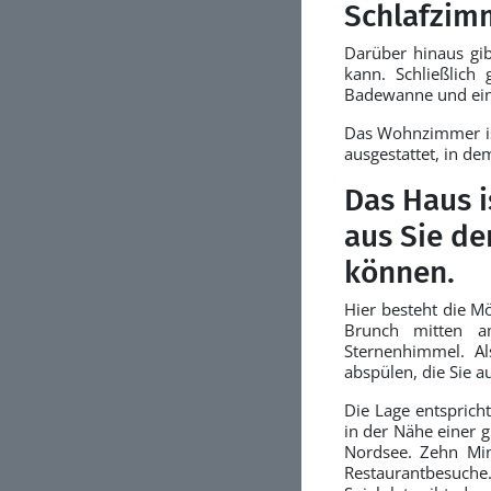
Schlafzimm
Darüber hinaus gib
kann. Schließlich
Badewanne und eine
Das Wohnzimmer is
ausgestattet, in d
Das Haus i
aus Sie de
können.
Hier besteht die M
Brunch mitten a
Sternenhimmel. Al
abspülen, die Sie a
Die Lage entsprich
in der Nähe einer 
Nordsee. Zehn Min
Restaurantbesuche