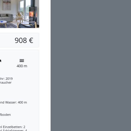
908 €
400 m
hr: 2019
traucher
and Wasser: 400 m
afboden
l Einzelbetten: 2
l Schlafzimmer: 4