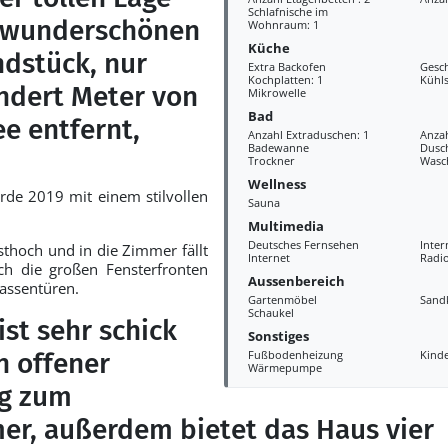
Schlafnische im
 wunderschönen
Wohnraum: 1
Küche
dstück, nur
Extra Backofen
Gesch
Kochplatten: 1
Kühl
ndert Meter von
Mikrowelle
Bad
e entfernt,
Anzahl Extraduschen: 1
Anzah
Badewanne
Dusc
Trockner
Wasc
Wellness
de 2019 mit einem stilvollen
Sauna
Multimedia
Deutsches Fernsehen
Inter
sthoch und in die Zimmer fällt
Internet
Radi
rch die großen Fensterfronten
Aussenbereich
rassentüren.
Gartenmöbel
Sand
Schaukel
ist sehr schick
Sonstiges
in offener
Fußbodenheizung
Kind
Wärmepumpe
g zum
r, außerdem bietet das Haus vier