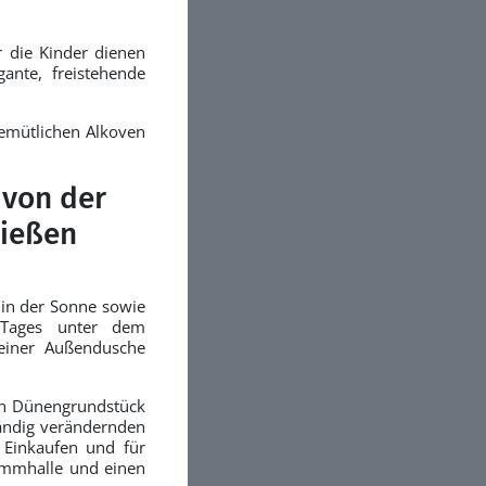
r die Kinder dienen
ante, freistehende
emütlichen Alkoven
 von der
nießen
 in der Sonne sowie
 Tages unter dem
 einer Außendusche
gen Dünengrundstück
tändig verändernden
 Einkaufen und für
immhalle und einen