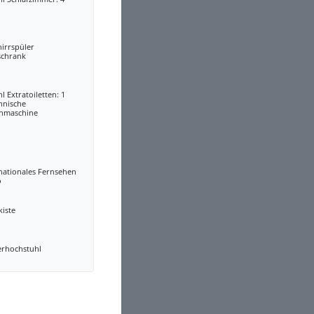
irrspüler
schrank
l Extratoiletten: 1
hnische
hmaschine
nationales Fernsehen
o
kiste
erhochstuhl