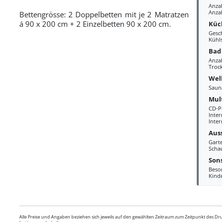
Anza
Anza
Bettengrösse: 2 Doppelbetten mit je 2 Matratzen
á 90 x 200 cm + 2 Einzelbetten 90 x 200 cm.
Küc
Gesc
Kühl
Bad
Anzah
Troc
Wel
Saun
Mul
CD-P
Inte
Inter
Aus
Gart
Scha
Sons
Beso
Kind
Alle Preise und Angaben beziehen sich jeweils auf den gewählten Zeitraum zum Zeitpunkt des D