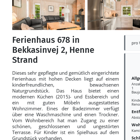
Ferienhaus 678 in
pro
Bekkasinvej 2, Henne
Strand
Dieses sehr gepflegte und gemütlich eingerichtete
All
Ferienhaus mit hohen Decken liegt auf einem
kinderfreundlichen, bewachsenen
Anza
1
Naturgrundstück. Das Haus bietet einen
Bauj
modernen Küchen (2015)- und Essbereich und
Kind
ein mit guten Möbeln ausgestattetes
Reno
Wohnzimmer. Eines der Badezimmer verfügt
Ent
über eine Waschmaschine und einen Trockner.
Abst
Vom Wohnbereich hat man Zugang zu einer
Woh
schönen, geschlossenen und ungestörten
Kami
Terrasse. Für Kinder ist ein Spielhaus auf dem
Sch
Grundstück vorhanden.