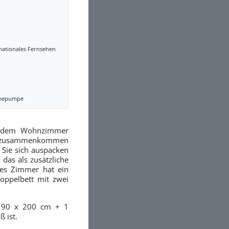
nationales Fernsehen
mepumpe
nd dem Wohnzimmer
lie zusammenkommen
 Sie sich auspacken
das als zusätzliche
res Zimmer hat ein
Doppelbett mit zwei
t 90 x 200 cm + 1
ß ist.