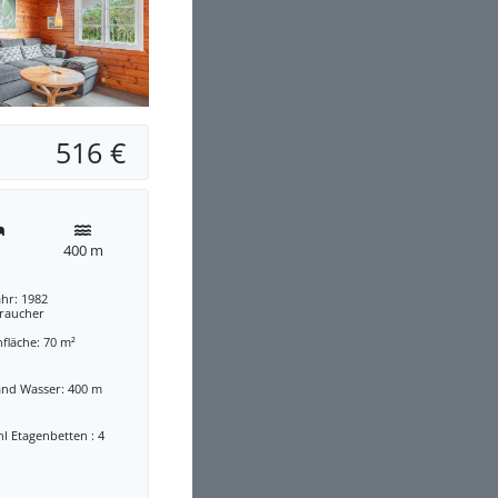
516 €
400 m
hr: 1982
traucher
fläche: 70 m²
and Wasser: 400 m
l Etagenbetten : 4