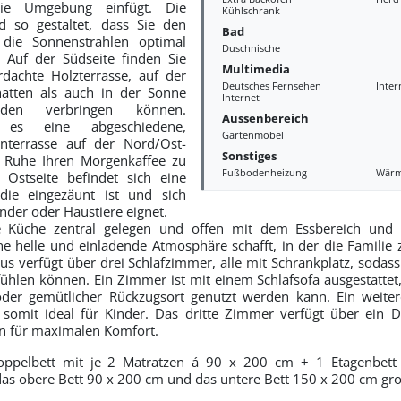
ie Umgebung einfügt. Die
Kühlschrank
d so gestaltet, dass Sie den
Bad
die Sonnenstrahlen optimal
Duschnische
 Auf der Südseite finden Sie
Multimedia
rdachte Holzterrasse, auf der
Deutsches Fernsehen
Inter
atten als auch in der Sonne
Internet
nden verbringen können.
Aussenbereich
es eine abgeschiedene,
Gartenmöbel
enterrasse auf der Nord/Ost-
Sonstiges
n Ruhe Ihren Morgenkaffee zu
Fußbodenheizung
Wär
 Ostseite befindet sich eine
 die eingezäunt ist und sich
inder oder Haustiere eignet.
ie Küche zentral gelegen und offen mit dem Essbereich u
ne helle und einladende Atmosphäre schafft, in der die Fami
us verfügt über drei Schlafzimmer, alle mit Schrankplatz, sodass
ühlen können. Ein Zimmer ist mit einem Schlafsofa ausgestattet, 
 oder gemütlicher Rückzugsort genutzt werden kann. Ein weite
 somit ideal für Kinder. Das dritte Zimmer verfügt über ein 
n für maximalen Komfort.
Doppelbett mit je 2 Matratzen á 90 x 200 cm + 1 Etagenbet
das obere Bett 90 x 200 cm und das untere Bett 150 x 200 cm gro