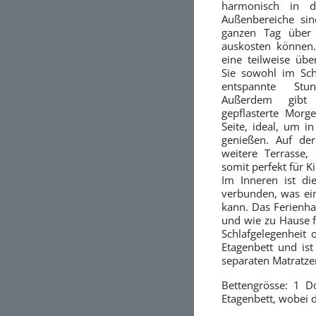
harmonisch in d
Außenbereiche sin
ganzen Tag über 
auskosten können.
eine teilweise übe
Sie sowohl im Sch
entspannte Stu
Außerdem gibt 
gepflasterte Morg
Seite, ideal, um i
genießen. Auf der
weitere Terrasse,
somit perfekt für K
Im Inneren ist d
verbunden, was ei
kann. Das Ferienha
und wie zu Hause f
Schlafgelegenheit
Etagenbett und ist
separaten Matratze
Bettengrösse: 1 
Etagenbett, wobei 