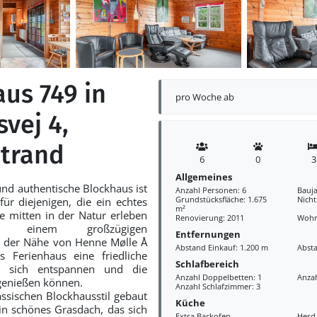
us 749 in
pro Woche ab
vej 4,
trand
6
0
3
Allgemeines
nd authentische Blockhaus ist
Anzahl Personen: 6
Bauja
Grundstücksfläche: 1.675
Nich
für diejenigen, die ein echtes
m²
 mitten in der Natur erleben
Renovierung: 2011
Wohn
f einem großzügigen
Entfernungen
n der Nähe von Henne Mølle Å
Abstand Einkauf: 1.200 m
Abst
s Ferienhaus eine friedliche
Schlafbereich
e sich entspannen und die
Anzahl Doppelbetten: 1
Anzah
genießen können.
Anzahl Schlafzimmer: 3
assischen Blockhausstil gebaut
Küche
in schönes Grasdach, das sich
Extra Backofen
Herd