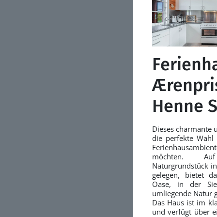
Ferienha
Ærenpris
Henne S
Dieses charmante u
die perfekte Wahl 
Ferienhausambiente
möchten. Au
Naturgrundstück i
gelegen, bietet da
Oase, in der Si
umliegende Natur 
Das Haus ist im kl
und verfügt über e