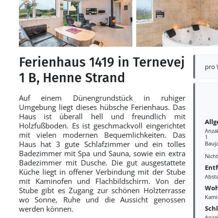
Ferienhaus 1419 in Ternevej
pro
1 B, Henne Strand
Auf einem Dünengrundstück in ruhiger
Umgebung liegt dieses hübsche Ferienhaus. Das
Haus ist überall hell und freundlich mit
All
Holzfußboden. Es ist geschmackvoll eingerichtet
Anza
mit vielen modernen Bequemlichkeiten. Das
1
Haus hat 3 gute Schlafzimmer und ein tolles
Bauj
Badezimmer mit Spa und Sauna, sowie ein extra
Nich
Badezimmer mit Dusche. Die gut ausgestattete
Ent
Küche liegt in offener Verbindung mit der Stube
Abst
mit Kaminofen und Flachbildschirm. Von der
Woh
Stube gibt es Zugang zur schönen Holzterrasse
Kami
wo Sonne, Ruhe und die Aussicht genossen
Sch
werden können.
Anza