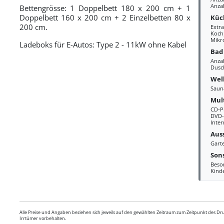
Anza
Bettengrösse: 1 Doppelbett 180 x 200 cm + 1
Doppelbett 160 x 200 cm + 2 Einzelbetten 80 x
Küc
200 cm.
Extr
Kochp
Mikr
Ladeboks für E-Autos: Type 2 - 11kW ohne Kabel
Bad
Anza
Dusc
Wel
Saun
Mul
CD-P
DVD-
Inter
Aus
Gart
Sons
Beso
Kind
Alle Preise und Angaben beziehen sich jeweils auf den gewählten Zeitraum zum Zeitpunkt des D
Irrtümer vorbehalten.