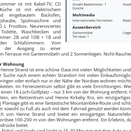
zimmer ist mit Kabel-TV, CD
Anzahl Badezimmer: 1
Anzah
Dusche
üche ist mit elektrischem
nd eingebautem Backofen,
Multimedia
gshaube, Spülmaschine und
Internationales Fernsehen
Radi
0 L Frostbox. Neurenoviertes
Aussenbereich
Toilette, Waschbecken und
Gartenmöbel
Liege
zimmer: 2B und 1DB + 1B und
Terrasse: 1
den Schlafzimmern. Vom
t der Ausgang zu einer
en Terrasse mit Gartenmöbeln und 2 Sonnenliegen. Nicht-Rauch
er Wohnung
Henne Strand ist eine schöne Oase mit vielen Möglichkeiten und 
er Suche nach einem echten Strandort mit vielen Einkaufsmöglic
bringen oder einfach nur in der Nähe der Nordsee wohnen möcht
hkeiten. Im Ferienzentrum selbst gibt es viele Einrichtungen. We
 einen 18-Loch-Golfplatz – nur 3 km von der Wohnung entfernt. H
tein, ein Reitzentrum und Henne Kirkeby Kro, ein einzigartige
rg Plantage gibt es eine fantastische Mountainbike-Route und sc
er sowohl zu Fuß als auch mit dem Fahrrad genutzt werden könne
lich von Henne Strand und bietet ein einzigartiges Naturerlebn
ordsee 100-200 m von den Wohnungen entfernt. Ein Erlebnis, da
drücke bietet.
. Nebel und Varde sind leicht in 15-30 Minuten mit dem Auto zu e