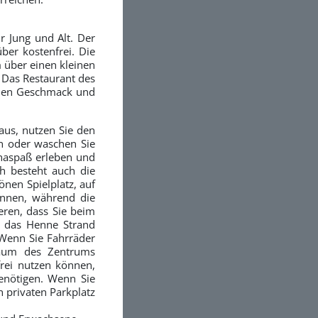
ür Jung und Alt. Der
er kostenfrei. Die
 über einen kleinen
 Das Restaurant des
jeden Geschmack und
us, nutzen Sie den
en oder waschen Sie
naspaß erleben und
h besteht auch die
önen Spielplatz, auf
önnen, während die
eren, dass Sie beim
gt das Henne Strand
Wenn Sie Fahrräder
draum des Zentrums
frei nutzen können,
enötigen. Wenn Sie
 privaten Parkplatz