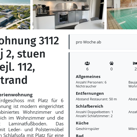
ohnung 3112
pro Woche ab
j 2, stuen
ejl. 112,
6
0
2
trand
Allgemeines
Anzahl Personen: 6
Bauja
Nichtraucher
Wohn
Entfernungen
Ferienwohnung
Abstand Restaurant: 50 m
Abst
dgeschoss mit Platz für 6
nung ist modern eingerichtet
Schlafbereich
biniertes Wohnzimmer und
Anzahl Doppelbetten: 1
Anzah
Anzahl Schlafzimmer: 2
ppich im Wohnzimmer und die
Küche
 Laminatfußboden. Das
it Leder- und Polstermöbel
Geschirrspüler
Mikr
n Schlafsofa mit Platz für eine
Bad