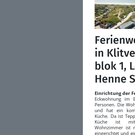
Ferienw
in Klitve
blok 1, L
Henne S
Einrichtung der 
Eckwohnung im Er
Personen. Die Woh
und hat ein kom
Küche. Da ist Te
Küche ist mit
Wohnzimmer ist m
eingerichtet und ei