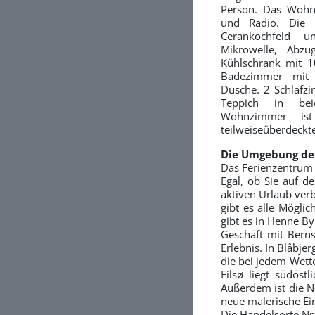
Person. Das Wohn
und Radio. Die K
Cerankochfeld u
Mikrowelle, Abzu
Kühlschrank mit 1
Badezimmer mit 
Dusche. 2 Schlaf
Teppich in bei
Wohnzimmer is
teilweiseüberdeckt
Die Umgebung d
Das Ferienzentrum 
Egal, ob Sie auf d
aktiven Urlaub ver
gibt es alle Möglic
gibt es in Henne By
Geschäft mit Berns
Erlebnis. In Blåbje
die bei jedem Wett
Filsø liegt südöst
Außerdem ist die N
neue malerische Ein
Die Handelsorte Nr