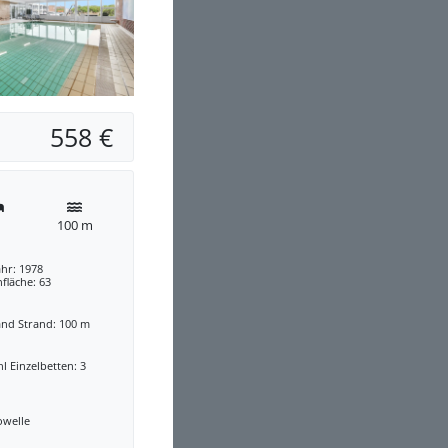
558 €
100 m
hr: 1978
fläche: 63
and Strand: 100 m
l Einzelbetten: 3
owelle