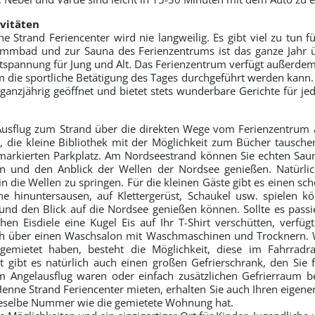
vitäten
 Strand Feriencenter wird nie langweilig. Es gibt viel zu tun f
mbad und zur Sauna des Ferienzentrums ist das ganze Jahr üb
ntspannung für Jung und Alt. Das Ferienzentrum verfügt außerdem
m die sportliche Betätigung des Tages durchgeführt werden kann.
 ganzjährig geöffnet und bietet stets wunderbare Gerichte für 
Ausflug zum Strand über die direkten Wege vom Ferienzentrum a
en, die kleine Bibliothek mit der Möglichkeit zum Bücher tausch
markierten Parkplatz. Am Nordseestrand können Sie echten Sau
n und den Anblick der Wellen der Nordsee genießen. Natürlic
 in die Wellen zu springen. Für die kleinen Gäste gibt es einen sch
he hinuntersausen, auf Klettergerüst, Schaukel usw. spielen k
und den Blick auf die Nordsee genießen können. Sollte es passi
chen Eisdiele eine Kugel Eis auf Ihr T-Shirt verschütten, verfü
ch über einen Waschsalon mit Waschmaschinen und Trocknern. 
gemietet haben, besteht die Möglichkeit, diese im Fahrra
t gibt es natürlich auch einen großen Gefrierschrank, den Sie 
m Angelausflug waren oder einfach zusätzlichen Gefrierraum b
nne Strand Feriencenter mieten, erhalten Sie auch Ihren eigenen
ieselbe Nummer wie die gemietete Wohnung hat.