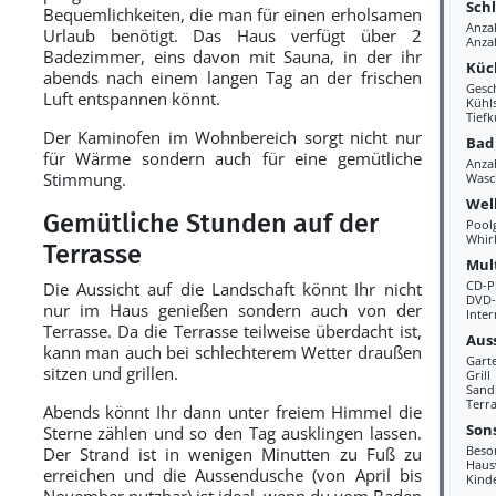
Sch
Bequemlichkeiten, die man für einen erholsamen
Anza
Urlaub benötigt. Das Haus verfügt über 2
Anza
Badezimmer, eins davon mit Sauna, in der ihr
Küc
abends nach einem langen Tag an der frischen
Gesc
Luft entspannen könnt.
Kühl
Tiefk
Der Kaminofen im Wohnbereich sorgt nicht nur
Bad
für Wärme sondern auch für eine gemütliche
Anza
Stimmung.
Wasc
Wel
Gemütliche Stunden auf der
Pool
Whir
Terrasse
Mul
CD-P
Die Aussicht auf die Landschaft könnt Ihr nicht
DVD-
nur im Haus genießen sondern auch von der
Inter
Terrasse. Da die Terrasse teilweise überdacht ist,
Aus
kann man auch bei schlechterem Wetter draußen
Gart
sitzen und grillen.
Grill
Sand
Terra
Abends könnt Ihr dann unter freiem Himmel die
Sons
Sterne zählen und so den Tag ausklingen lassen.
Beso
Der Strand ist in wenigen Minutten zu Fuß zu
Haus
erreichen und die Aussendusche (von April bis
Kind
November nutzbar) ist ideal, wenn du vom Baden