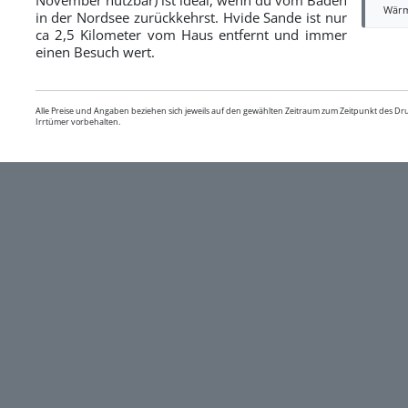
Wär
in der Nordsee zurückkehrst. Hvide Sande ist nur
ca 2,5 Kilometer vom Haus entfernt und immer
einen Besuch wert.
Alle Preise und Angaben beziehen sich jeweils auf den gewählten Zeitraum zum Zeitpunkt des D
Irrtümer vorbehalten.