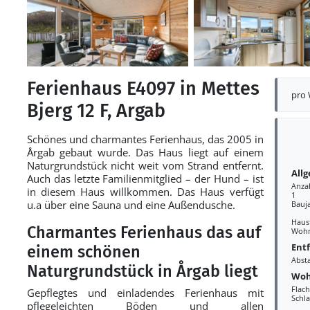
Ferienhaus E4097 in Mettes
pro
Bjerg 12 F, Argab
Schönes und charmantes Ferienhaus, das 2005 in
Årgab gebaut wurde. Das Haus liegt auf einem
Naturgrundstück nicht weit vom Strand entfernt.
All
Auch das letzte Familienmitglied – der Hund – ist
Anza
in diesem Haus willkommen. Das Haus verfügt
1
u.a über eine Sauna und eine Außendusche.
Bauj
Haust
Charmantes Ferienhaus das auf
Wohn
Ent
einem schönen
Abst
Naturgrundstück in Årgab liegt
Woh
Flac
Gepflegtes und einladendes Ferienhaus mit
Schl
pflegeleichten Böden und allen