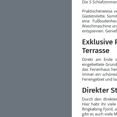
Die 3 Schlafzimmer
Praktischerweise 
Gästetoilette. Som
eine Fußbodenhei
Waschmaschine und
entspannen. Genieß
Exklusive 
Terrasse
Direkt am Ende d
eingebettete Grund
das Ferienhaus he
immer ein schönes 
Feriengebiet und l
Direkter S
Durch den direkte
Hier habt ihr viel
Ringkøbing Fjord, a
gibt es auch viele 