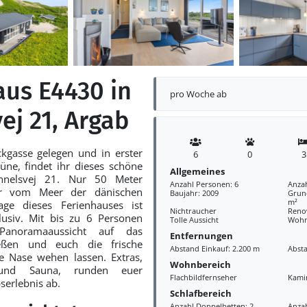
aus E4430 in
pro Woche ab
ej 21, Argab
kgasse gelegen und in erster
6
0
3
üne, findet ihr dieses schöne
Allgemeines
nnelsvej 21. Nur 50 Meter
Anzahl Personen: 6
Anza
er vom Meer der dänischen
Baujahr: 2009
Grund
m²
age dieses Ferienhauses ist
Nichtraucher
Reno
lusiv. Mit bis zu 6 Personen
Tolle Aussicht
Wohn
Panoramaaussicht auf das
Entfernungen
ießen und euch die frische
Abstand Einkauf: 2.200 m
Abst
e Nase wehen lassen. Extras,
Wohnbereich
und Sauna, runden euer
Flachbildfernseher
Kami
serlebnis ab.
Schlafbereich
Anzahl Doppelbetten: 2
Anzah