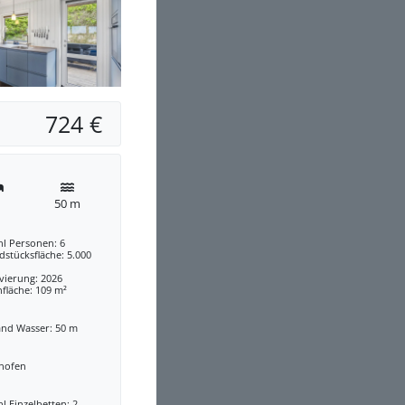
724 €
50 m
hl Personen: 6
stücksfläche: 5.000
vierung: 2026
fläche: 109 m²
and Wasser: 50 m
nofen
l Einzelbetten: 2