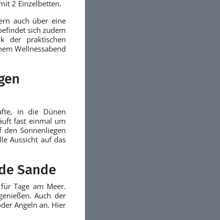
it 2 Einzelbetten.
ern auch über eine
befindet sich zudem
k der praktischen
inem Wellnessabend
igen
fte, in die Dünen
äuft fast einmal um
f den Sonnenliegen
le Aussicht auf das
ide Sande
 für Tage am Meer.
 genießen. Auch der
oder Angeln an. Hier