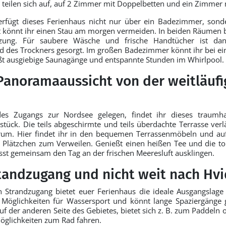
 teilen sich auf, auf 2 Zimmer mit Doppelbetten und ein Zimmer m
verfügt dieses Ferienhaus nicht nur über ein Badezimmer, sond
it könnt ihr einen Stau am morgen vermeiden. In beiden Räumen 
zung. Für saubere Wäsche und frische Handtücher ist dan
 des Trockners gesorgt. Im großen Badezimmer könnt ihr bei e
t ausgiebige Saunagänge und entspannte Stunden im Whirlpool.
Panoramaaussicht von der weitläuf
es Zugangs zur Nordsee gelegen, findet ihr dieses traumha
stück. Die teils abgeschirmte und teils überdachte Terrasse verl
rum. Hier findet ihr in den bequemen Terrassenmöbeln und au
Plätzchen zum Verweilen. Genießt einen heißen Tee und die tol
asst gemeinsam den Tag an der frischen Meeresluft ausklingen.
tandzugang und nicht weit nach Hv
n Strandzugang bietet euer Ferienhaus die ideale Ausgangslage
e Möglichkeiten für Wassersport und könnt lange Spaziergänge
uf der anderen Seite des Gebietes, bietet sich z. B. zum Paddeln 
Möglichkeiten zum Rad fahren.