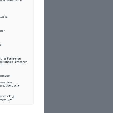
owelle
kner
a
sches Fernsehen
nationales Fernsehen
o
enmöbel
enschirm
sse, überdacht
wechseltag
mepumpe