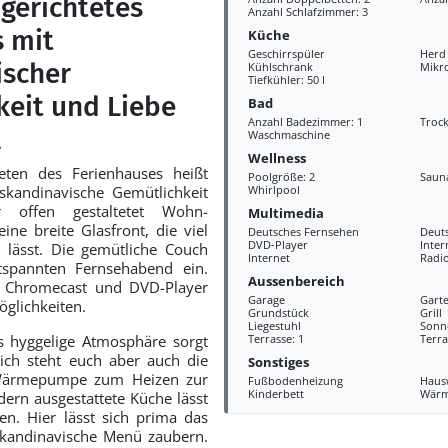
ngerichtetes
Anzahl Schlafzimmer: 3
s mit
Küche
Geschirrspüler
Herd
ischer
Kühlschrank
Mikr
Tiefkühler: 50 l
keit und Liebe
Bad
Anzahl Badezimmer: 1
Troc
l
Waschmaschine
Wellness
eten des Ferienhauses heißt
Poolgröße: 2
Saun
skandinavische Gemütlichkeit
Whirlpool
 offen gestaltetet Wohn-
Multimedia
eine breite Glasfront, die viel
Deutsches Fernsehen
Deut
DVD-Player
Inter
 lässt. Die gemütliche Couch
Internet
Radi
tspannten Fernsehabend ein.
Aussenbereich
t Chromecast und DVD-Player
Garage
Gart
öglichkeiten.
Grundstück
Grill
Liegestuhl
Sonn
s hyggelige Atmosphäre sorgt
Terrasse: 1
Terra
ich steht euch aber auch die
Sonstiges
Wärmepumpe zum Heizen zur
Fußbodenheizung
Haus
Kinderbett
Wär
ern ausgestattete Küche lässt
n. Hier lässt sich prima das
skandinavische Menü zaubern.