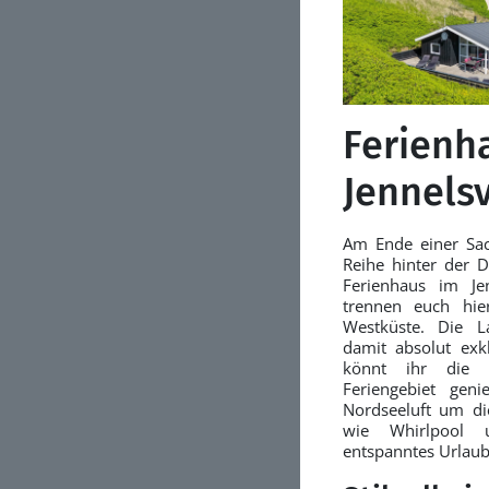
Ferienh
Jennelsv
Am Ende einer Sac
Reihe hinter der D
Ferienhaus im Je
trennen euch hi
Westküste. Die L
damit absolut exk
könnt ihr die 
Feriengebiet gen
Nordseeluft um di
wie Whirlpool 
entspanntes Urlaub