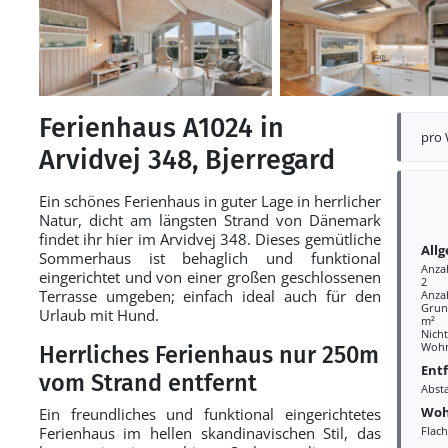
Ferienhaus A1024 in
pro
Arvidvej 348, Bjerregard
Ein schönes Ferienhaus in guter Lage in herrlicher
Natur, dicht am längsten Strand von Dänemark
findet ihr hier im Arvidvej 348. Dieses gemütliche
All
Sommerhaus ist behaglich und funktional
Anza
eingerichtet und von einer großen geschlossenen
2
Terrasse umgeben; einfach ideal auch für den
Anza
Grund
Urlaub mit Hund.
m²
Nich
Wohn
Herrliches Ferienhaus nur 250m
Ent
vom Strand entfernt
Abst
Woh
Ein freundliches und funktional eingerichtetes
Ferienhaus im hellen skandinavischen Stil, das
Flac