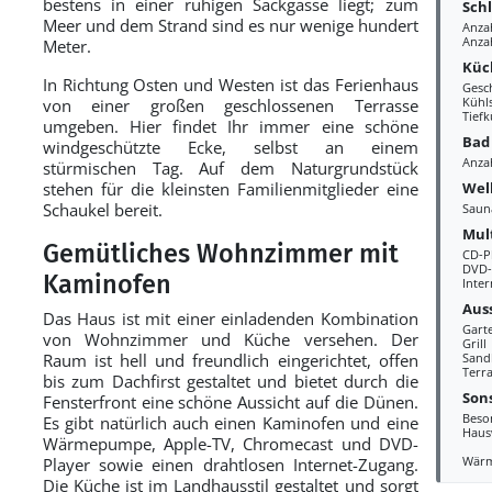
bestens in einer ruhigen Sackgasse liegt; zum
Sch
Meer und dem Strand sind es nur wenige hundert
Anza
Anza
Meter.
Küc
In Richtung Osten und Westen ist das Ferienhaus
Gesc
Kühl
von einer großen geschlossenen Terrasse
Tiefk
umgeben. Hier findet Ihr immer eine schöne
Bad
windgeschützte Ecke, selbst an einem
Anza
stürmischen Tag. Auf dem Naturgrundstück
Wel
stehen für die kleinsten Familienmitglieder eine
Schaukel bereit.
Saun
Mul
Gemütliches Wohnzimmer mit
CD-P
DVD-
Kaminofen
Inter
Aus
Das Haus ist mit einer einladenden Kombination
Gart
von Wohnzimmer und Küche versehen. Der
Grill
Raum ist hell und freundlich eingerichtet, offen
Sand
Terr
bis zum Dachfirst gestaltet und bietet durch die
Sons
Fensterfront eine schöne Aussicht auf die Dünen.
Beso
Es gibt natürlich auch einen Kaminofen und eine
Haus
Wärmepumpe, Apple-TV, Chromecast und DVD-
Wär
Player sowie einen drahtlosen Internet-Zugang.
Die Küche ist im Landhausstil gestaltet und sorgt