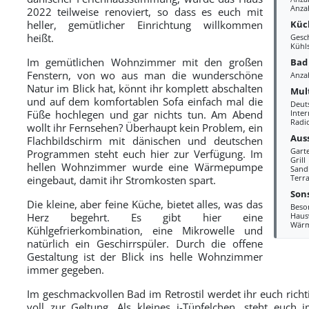
Anza
2022 teilweise renoviert, so dass es euch mit
Küc
heller, gemütlicher Einrichtung willkommen
heißt.
Gesc
Kühl
Im gemütlichen Wohnzimmer mit den großen
Bad
Fenstern, von wo aus man die wunderschöne
Anza
Natur im Blick hat, könnt ihr komplett abschalten
Mul
und auf dem komfortablen Sofa einfach mal die
Deut
Füße hochlegen und gar nichts tun. Am Abend
Inte
Radi
wollt ihr Fernsehen? Überhaupt kein Problem, ein
Aus
Flachbildschirm mit dänischen und deutschen
Gart
Programmen steht euch hier zur Verfügung. Im
Grill
hellen Wohnzimmer wurde eine Wärmepumpe
Sand
Terra
eingebaut, damit ihr Stromkosten spart.
Sons
Die kleine, aber feine Küche, bietet alles, was das
Beso
Herz begehrt. Es gibt hier eine
Haus
Wär
Kühlgefrierkombination, eine Mikrowelle und
natürlich ein Geschirrspüler. Durch die offene
Gestaltung ist der Blick ins helle Wohnzimmer
immer gegeben.
Im geschmackvollen Bad im Retrostil werdet ihr euch richt
voll zur Geltung. Als kleines i-Tüpfelchen, steht euc