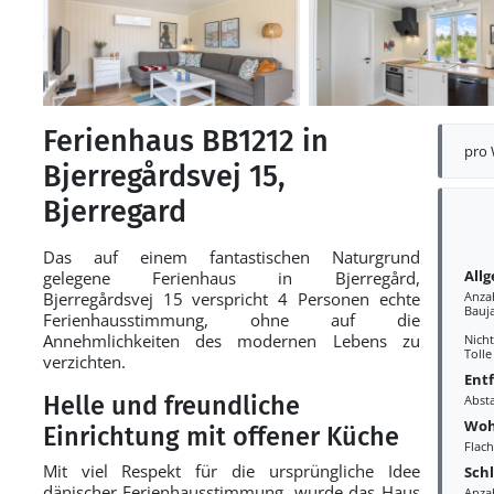
Ferienhaus BB1212 in
pro
Bjerregårdsvej 15,
Bjerregard
Das auf einem fantastischen Naturgrund
All
gelegene Ferienhaus in Bjerregård,
Bjerregårdsvej 15 verspricht 4 Personen echte
Anza
Bauj
Ferienhausstimmung, ohne auf die
Annehmlichkeiten des modernen Lebens zu
Nich
Tolle
verzichten.
Ent
Helle und freundliche
Abst
Woh
Einrichtung mit offener Küche
Flac
Mit viel Respekt für die ursprüngliche Idee
Sch
dänischer Ferienhausstimmung, wurde das Haus
Anza