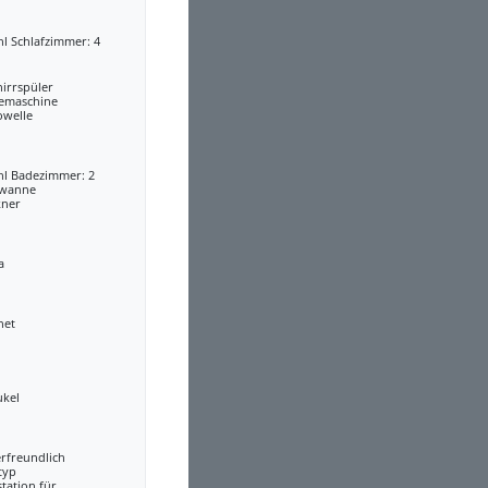
l Schlafzimmer: 4
irrspüler
eemaschine
owelle
hl Badezimmer: 2
wanne
kner
a
net
ukel
rfreundlich
typ
tation für