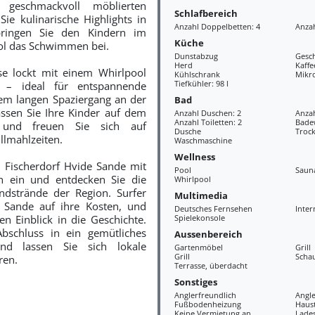
 geschmackvoll möblierten
Schlafbereich
Sie kulinarische Highlights in
Anzahl Doppelbetten: 4
Anzah
ringen Sie den Kindern im
Küche
l das Schwimmen bei.
Dunstabzug
Gesch
Herd
Kaff
se lockt mit einem Whirlpool
Kühlschrank
Mikr
Tiefkühler: 98 l
 – ideal für entspannende
m langen Spaziergang an der
Bad
Lassen Sie Ihre Kinder auf dem
Anzahl Duschen: 2
Anza
Anzahl Toiletten: 2
Bade
n und freuen Sie sich auf
Dusche
Troc
llmahlzeiten.
Waschmaschine
Wellness
 Fischerdorf Hvide Sande mit
Pool
Saun
h ein und entdecken Sie die
Whirlpool
ndstrände der Region. Surfer
Multimedia
Sande auf ihre Kosten, und
Deutsches Fernsehen
Inter
n Einblick in die Geschichte.
Spielekonsole
bschluss in ein gemütliches
Aussenbereich
nd lassen Sie sich lokale
Gartenmöbel
Grill
Grill
Scha
ren.
Terrasse, überdacht
Sonstiges
Anglerfreundlich
Angle
Fußbodenheizung
Haus
Keine Vermietung an
Lades