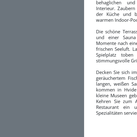
behaglichen und
Interieur. Zaubern 
der Küche und b
warmen Indoor-Poo
Die schöne Terras
und einer Sauna
Momente nach eine
frischen Seeluft. 
Spielplatz tobe
stimmungsvolle Gri
Decken Sie sich im
geräuchertem Fisc
langen, weißen Sa
kommen in Hvide 
kleine Museen gebe
Kehren Sie zum A
Restaurant ein u
Spezialitäten servie