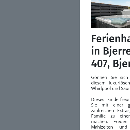
Ferienh
in Bjerr
407, Bje
Gönnen Sie sich 
diesem luxuriöse
Whirlpool und Sau
Dieses kinderfreu
Sie mit einer g
zahlreichen Extra
Familie zu einem
machen. Freuen
Mahlzeiten un