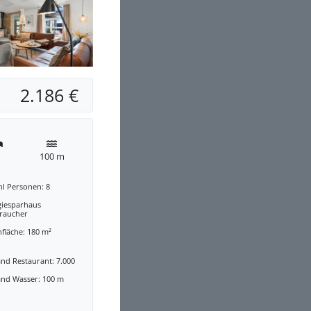
2.186 €
100 m
hl Personen: 8
giesparhaus
traucher
fläche: 180 m²
nd Restaurant: 7.000
and Wasser: 100 m