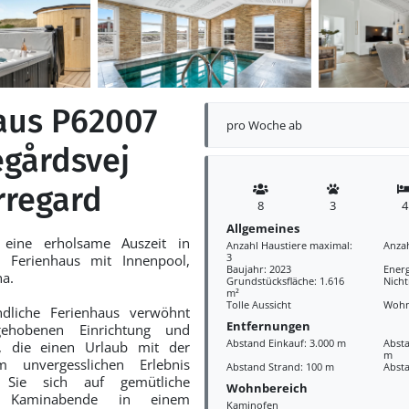
aus P62007
pro Woche ab
egårdsvej
rregard
8
3
4
Allgemeines
eine erholsame Auszeit in
Anzahl Haustiere maximal:
Anza
3
n Ferienhaus mit Innenpool,
Baujahr: 2023
Ener
na.
Grundstücksfläche: 1.616
Nich
m²
Tolle Aussicht
Wohn
ndliche Ferienhaus verwöhnt
Entfernungen
ehobenen Einrichtung und
Abstand Einkauf: 3.000 m
Absta
s, die einen Urlaub mit der
m
 unvergesslichen Erlebnis
Abstand Strand: 100 m
Abst
 Sie sich auf gemütliche
Wohnbereich
d Kaminabende in einem
Kaminofen