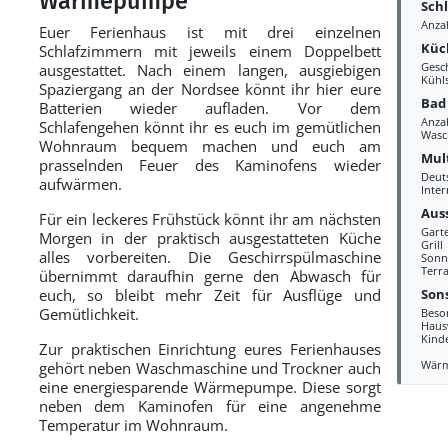
Wärmepumpe
Sch
Anza
Euer Ferienhaus ist mit drei einzelnen
Küc
Schlafzimmern mit jeweils einem Doppelbett
Gesc
ausgestattet. Nach einem langen, ausgiebigen
Kühl
Spaziergang an der Nordsee könnt ihr hier eure
Bad
Batterien wieder aufladen. Vor dem
Anza
Schlafengehen könnt ihr es euch im gemütlichen
Wasc
Wohnraum bequem machen und euch am
Mul
prasselnden Feuer des Kaminofens wieder
Deut
aufwärmen.
Inter
Aus
Für ein leckeres Frühstück könnt ihr am nächsten
Gart
Morgen in der praktisch ausgestatteten Küche
Grill
alles vorbereiten. Die Geschirrspülmaschine
Sonn
Terr
übernimmt daraufhin gerne den Abwasch für
Sons
euch, so bleibt mehr Zeit für Ausflüge und
Gemütlichkeit.
Beso
Haus
Kind
Zur praktischen Einrichtung eures Ferienhauses
Wär
gehört neben Waschmaschine und Trockner auch
eine energiesparende Wärmepumpe. Diese sorgt
neben dem Kaminofen für eine angenehme
Temperatur im Wohnraum.