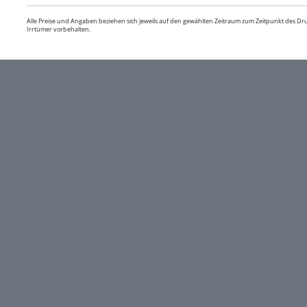
Alle Preise und Angaben beziehen sich jeweils auf den gewählten Zeitraum zum Zeitpunkt des D
Irrtümer vorbehalten.