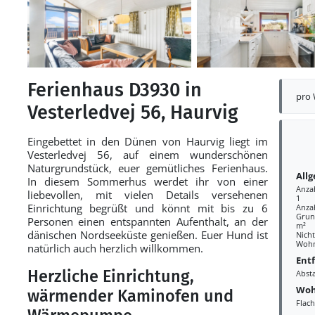
Ferienhaus D3930 in
pro
Vesterledvej 56, Haurvig
Eingebettet in den Dünen von Haurvig liegt im
Vesterledvej 56, auf einem wunderschönen
Naturgrundstück, euer gemütliches Ferienhaus.
All
In diesem Sommerhus werdet ihr von einer
Anza
liebevollen, mit vielen Details versehenen
1
Einrichtung begrüßt und könnt mit bis zu 6
Anza
Grund
Personen einen entspannten Aufenthalt, an der
m²
dänischen Nordseeküste genießen. Euer Hund ist
Nich
Wohn
natürlich auch herzlich willkommen.
Ent
Herzliche Einrichtung,
Abst
Woh
wärmender Kaminofen und
Flac