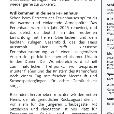
wieder gerne zurückkehrt.
Sch
Anza
Willkommen in deinem Ferienhaus
Anzah
Schon beim Betreten des Ferienhauses spürst du
Küc
die warme und einladende Atmosphäre. Das
Duns
Ferienhaus wurde im Jahr 2025 renoviert, und
Herd
Kühl
das siehst du deutlich an der modernen
Wass
Einrichtung mit hellen Oberflächen und dem
Bad
leichten, ruhigen Gesamtbild, das das Haus
Anza
ausstrahlt. Hier trifft klassische
Troc
Ferienhausstimmung auf einen zeitgemäßen
Mul
Ausdruck – perfekt für einen erholsamen Urlaub
CD-P
in den Dünen. Der Wohnbereich wird schnell
Inte
Inte
zum natürlichen Treffpunkt, wo Gespräche
Radi
munter fließen und das Knistern des Kaminofens
Spi
nach einem Tag mit frischer Meeresluft und
Dart
Strandspaziergängen für echte Gemütlichkeit
Aus
sorgt.
Gart
Terra
Besonders hervorheben möchten wir den netten
Sons
Hems, der als gemütlicher Rückzugsort dient –
vor allem für die jüngeren Urlaubsgäste. Mit
Bei d
Sitzsäcken und PlayStation ist hier Platz für
Entspannung, Spiele und ungezwungene
Wär