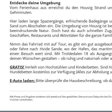
Entdecke deine Umgebung
Vom Ferienhaus aus erreichst du den Houvig Strand un
Gehminuten.
Hier laden lange Spaziergänge, erfrischende Badegänge
Sand zum Abschalten ein. Die Umgebung von Houvig ist bek
beeindruckende Natur. Doch hast du auch schnellen Zug
Geschäften, Restaurants und Aktivitäten für die ganze Famil
Nimm das Fahrrad mit auf Tour, es gibt ein gut ausgeba
oder fahre nach Hvide Sande, wo der Hafen, das maritim
einen Besuch wert sind. Mit Troldedalen 18 als Ausgan
deinen Wünschen gestalten – ob ruhig und naturnah oder a
GRATIS!
Verleih von Hochstühlen und Kinderbetten. Sind H
Hundebetten kostenlos zur Verfügung (Alles zur Abholung u
E-Auto laden:
Bitte überprüfe die Hausbeschreibung, ob das
Alle Preise und Angaben beziehen sich jeweils auf den gewählten Zeitraum zum Zeitpunkt des D
Irrtümer vorbehalten.