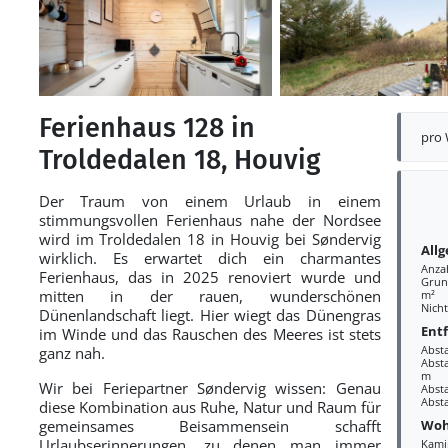
Ferienhaus 128 in
pro
Troldedalen 18, Houvig
Der Traum von einem Urlaub in einem
stimmungsvollen Ferienhaus nahe der Nordsee
wird im Troldedalen 18 in Houvig bei Søndervig
All
wirklich. Es erwartet dich ein charmantes
Anza
Ferienhaus, das in 2025 renoviert wurde und
Grund
mitten in der rauen, wunderschönen
m²
Nich
Dünenlandschaft liegt. Hier wiegt das Dünengras
Ent
im Winde und das Rauschen des Meeres ist stets
Abst
ganz nah.
Absta
m
Wir bei Feriepartner Søndervig wissen: Genau
Abst
Abst
diese Kombination aus Ruhe, Natur und Raum für
Woh
gemeinsames Beisammensein schafft
Urlaubserinnerungen, zu denen man immer
Kami