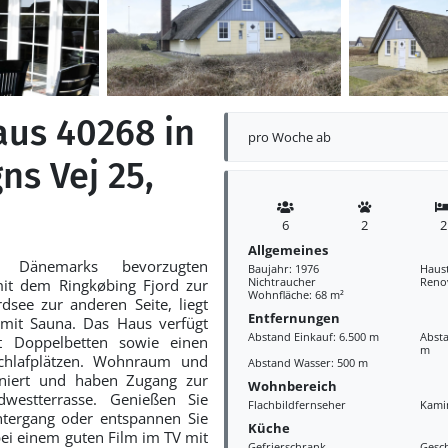
aus 40268 in
pro Woche ab
ns Vej 25,
6
2
2
Allgemeines
Dänemarks bevorzugten
Baujahr: 1976
Haust
Nichtraucher
Reno
mit dem Ringkøbing Fjord zur
Wohnfläche: 68 m²
see zur anderen Seite, liegt
Entfernungen
 mit Sauna. Das Haus verfügt
Abstand Einkauf: 6.500 m
Absta
 Doppelbetten sowie einen
m
hlafplätzen. Wohnraum und
Abstand Wasser: 500 m
niert und haben Zugang zur
Wohnbereich
dwestterrasse. Genießen Sie
Flachbildfernseher
Kami
tergang oder entspannen Sie
Küche
bei einem guten Film im TV mit
Gefrierschrank
Gesch