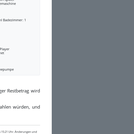
eemaschine
hl Badezimmer: 1
Player
net
mepumpe
ger Restbetrag wird
ezahlen würden, und
26 15:21 Uhr. Änderungen und