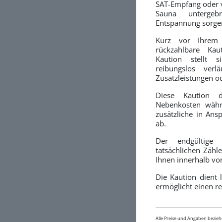
SAT-Empfang oder v
Sauna untergeb
Entspannung sorge
Kurz vor Ihrem
rückzahlbare Ka
Kaution stellt s
reibungslos verl
Zusatzleistungen o
Diese Kaution 
Nebenkosten währ
zusätzliche in An
ab.
Der endgültige
tatsächlichen Zähl
Ihnen innerhalb vo
Die Kaution dient 
ermöglicht einen re
Alle Preise und Angaben bezieh