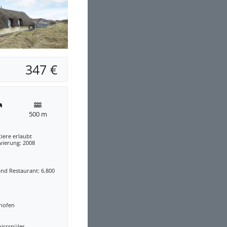
347 €
500 m
iere erlaubt
vierung: 2008
nd Restaurant: 6.800
nofen
irrspüler