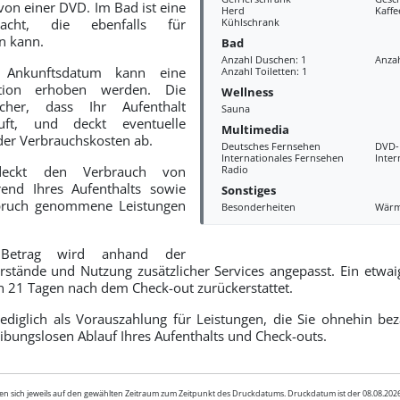
on einer DVD. Im Bad ist eine
Herd
Kaff
racht, die ebenfalls für
Kühlschrank
n kann.
Bad
Anzahl Duschen: 1
Anza
 Ankunftsdatum kann eine
Anzahl Toiletten: 1
ution erhoben werden. Die
Wellness
icher, dass Ihr Aufenthalt
Sauna
äuft, und deckt eventuelle
Multimedia
der Verbrauchskosten ab.
Deutsches Fernsehen
DVD-
Internationales Fernsehen
Inter
deckt den Verbrauch von
Radio
end Ihres Aufenthalts sowie
Sonstiges
spruch genommene Leistungen
Besonderheiten
Wär
 Betrag wird anhand der
erstände und Nutzung zusätzlicher Services angepasst. Ein etwai
n 21 Tagen nach dem Check-out zurückerstattet.
lediglich als Vorauszahlung für Leistungen, die Sie ohnehin b
ibungslosen Ablauf Ihres Aufenthalts und Check-outs.
en sich jeweils auf den gewählten Zeitraum zum Zeitpunkt des Druckdatums. Druckdatum ist der 08.08.20