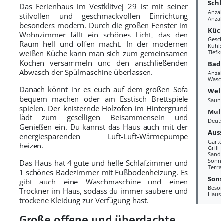
Sch
Das Ferienhaus im Vestklitvej 29 ist mit seiner
Anza
stilvollen und geschmackvollen Einrichtung
Anza
besonders modern. Durch die großen Fenster im
Küc
Wohnzimmer fällt ein schönes Licht, das den
Gesc
Raum hell und offen macht. In der modernen
Kühl
weißen Küche kann man sich zum gemeinsamen
Tiefk
Kochen versammeln und den anschließenden
Bad
Abwasch der Spülmaschine überlassen.
Anza
Wasc
Danach könnt ihr es euch auf dem großen Sofa
Wel
bequem machen oder am Esstisch Brettspiele
Saun
spielen. Der knisternde Holzofen im Hintergrund
Mul
lädt zum geselligen Beisammensein und
Deut
Genießen ein. Du kannst das Haus auch mit der
Aus
energiesparenden Luft-Luft-Wärmepumpe
Gart
heizen.
Grill
Sand
Sonn
Das Haus hat 4 gute und helle Schlafzimmer und
Terr
1 schönes Badezimmer mit Fußbodenheizung. Es
Sons
gibt auch eine Waschmaschine und einen
Beso
Trockner im Haus, sodass du immer saubere und
Haus
trockene Kleidung zur Verfügung hast.
Große offene und überdachte