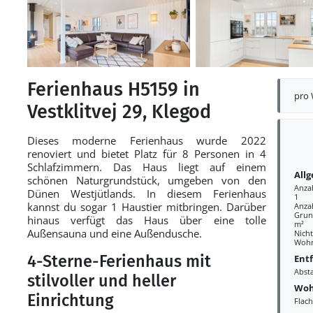
Ferienhaus H5159 in
pro
Vestklitvej 29, Klegod
Dieses moderne Ferienhaus wurde 2022
renoviert und bietet Platz für 8 Personen in 4
Schlafzimmern. Das Haus liegt auf einem
All
schönen Naturgrundstück, umgeben von den
Anza
Dünen Westjütlands. In diesem Ferienhaus
1
kannst du sogar 1 Haustier mitbringen. Darüber
Anza
Grund
hinaus verfügt das Haus über eine tolle
m²
Außensauna und eine Außendusche.
Nich
Wohn
4-Sterne-Ferienhaus mit
Ent
Abst
stilvoller und heller
Woh
Einrichtung
Flac