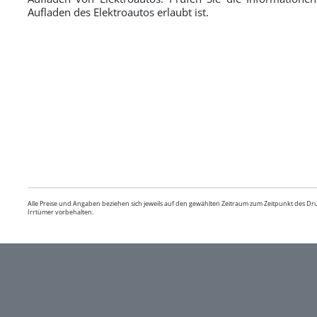
Aufladen des Elektroautos erlaubt ist.
Alle Preise und Angaben beziehen sich jeweils auf den gewählten Zeitraum zum Zeitpunkt des D
Irrtümer vorbehalten.