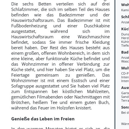
Die sechs Betten verteilen sich auf drei
Woh
Schlafzimmer, die sich im selben Teil des Hauses
Kami
befinden wie das Badezimmer und der
Sch
Hauswirtschaftsraum. Das Badezimmer ist mit
Anza
Fußbodenheizung und einer Duschkabine
Küc
ausgestattet, während sich im
Duns
Hauswirtschaftsraum eine Waschmaschine
Herd
befindet, sodass Sie immer frische Kleidung
Kühl
Tiefk
bereit haben. Der Rest des Hauses besteht aus
Bad
einem großen, offenen Wohnbereich, in dem sich
Anza
eine kleine, aber funktionale Küche befindet und
Wasc
das Wohnzimmer in offener Verbindung zur
Mul
Küche steht, und hier haben Sie viel Platz, um die
CD-P
Feiertage gemeinsam zu genießen. Das
Inte
Wohnzimmer ist mit einem Esstisch und einer
Inter
Sofagruppe ausgestattet und Sie haben viel Platz
Aus
zum Entspannen bei köstlichen Mahlzeiten,
Gart
gemütlichen Filmabenden oder Nachmittagen mit
Sand
Terra
Brötchen, heißem Tee und einem guten Buch,
Sons
während das Feuer im Holzofen knistert.
Bei d
Genieße das Leben im Freien
Wär
In den warmen Monaten bietet es sich an, die