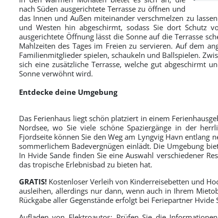
nach Süden ausgerichtete Terrasse zu öffnen und
das Innen und Außen miteinander verschmelzen zu lassen.
und Westen hin abgeschirmt, sodass Sie dort Schutz v
ausgerichtete Öffnung lässt die Sonne auf die Terrasse sch
Mahlzeiten des Tages im Freien zu servieren. Auf dem a
Familienmitglieder spielen, schaukeln und Ballspielen. Z
sich eine zusätzliche Terrasse, welche gut abgeschirmt u
Sonne verwöhnt wird.
Entdecke deine Umgebung
Das Ferienhaus liegt schön platziert in einem Ferienhausg
Nordsee, wo Sie viele schöne Spaziergänge in der herr
Fjordseite können Sie den Weg am Lyngvig Havn entlang 
sommerlichem Badevergnügen einlädt. Die Umgebung biete
In Hvide Sande finden Sie eine Auswahl verschiedener Re
das tropische Erlebnisbad zu bieten hat.
GRATIS!
Kostenloser Verleih von Kinderreisebetten und Ho
ausleihen, allerdings nur dann, wenn auch in Ihrem Mietob
Rückgabe aller Gegenstände erfolgt bei Feriepartner Hvide 
Aufladen von Elektroautos: Prüfen Sie die Informatione