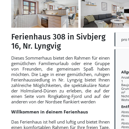
Ferienhaus 308 in Sivbjerg
pro
16, Nr. Lyngvig
Dieses Sommerhaus bietet den Rahmen für einen
gemütlichen Familienurlaub oder eine Gruppe
von Freunden, die gemeinsam Spaß haben
All
möchten. Die Lage in einer gemütlichen, ruhigen
Anza
Ferienhaussiedlung in Nr. Lyngvig bietet Ihnen
1
zahlreiche Möglichkeiten, die spektakuläre Natur
Bauj
Grund
der Holmsland-Dünen zu erleben, die auf der
m²
einen Seite vom Ringkøbing-Fjord und auf der
Nich
Wohn
anderen von der Nordsee flankiert werden
Ent
Willkommen in deinem Ferienhaus
Abst
Absta
m
Das Ferienhaus ist hell und luftig und bietet Ihnen
Abst
einen komfortablen Rahmen für Ihre freien Tage.
Abst