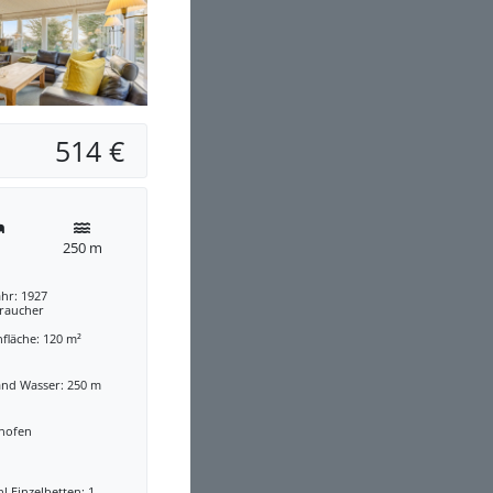
514 €
250 m
hr: 1927
traucher
fläche: 120 m²
and Wasser: 250 m
nofen
l Einzelbetten: 1