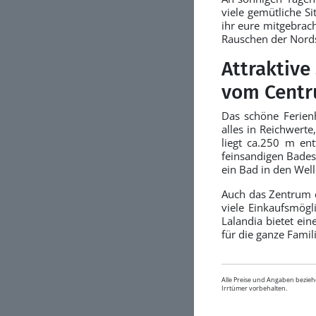
viele gemütliche S
ihr eure mitgebrac
Rauschen der Nord
Attraktiv
vom Centr
Das schöne Ferien
alles in Reichwerte
liegt ca.250 m en
feinsandigen Bades
ein Bad in den Well
Auch das Zentrum d
viele Einkaufsmögl
Lalandia bietet ei
für die ganze Famili
Alle Preise und Angaben bezieh
Irrtümer vorbehalten.