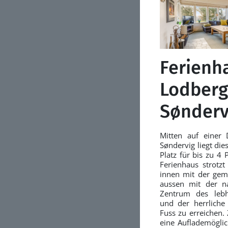
Ferienh
Lodberg
Sønderv
Mitten auf einer 
Søndervig liegt di
Platz für bis zu 4 
Ferienhaus strotz
innen mit der gemü
aussen mit der n
Zentrum des lebh
und der herrlich
Fuss zu erreichen.
eine Auflademöglic