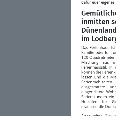
dafür euer eigenes
Gemütlich
inmitten s
Dünenland
im Lodber
Das Ferienhaus ist
Familie oder für ro
120 Quadratmeter 
Mischung aus m
Ferienhausstil. In
können die Ferienkö
lassen und die Mit
Ferienmahlzeiten
ausgestattete 
eingerichtete Woh
Ferienstunden ein.
Holzofen für Ge
draussen die Dunke
An sonnigen Tagen 