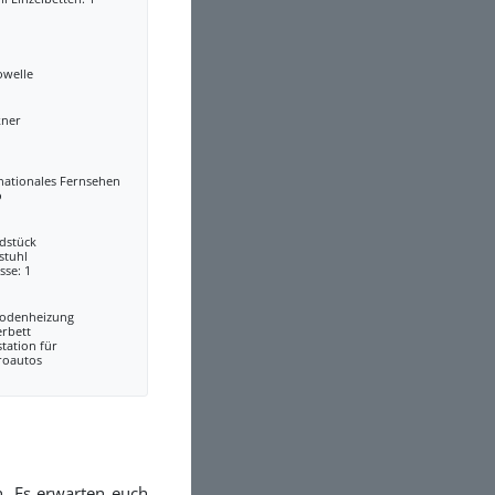
owelle
kner
nationales Fernsehen
o
dstück
stuhl
sse: 1
odenheizung
erbett
tation für
roautos
n. Es erwarten euch