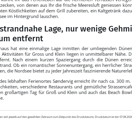
itzecken, von denen aus Ihr die frische Meeresluft geniessen kö
hten Köstlichkeiten auf dem Grill zubereiten, ein Kaltgetränk da
see im Hintergrund lauschen.
e strandnahe Lage, nur wenige Gehm
um entfernt
haus hat eine einmalige Lage inmitten der umliegenden Dünenla
, Aktivitäten für Gross und Klein liegen in unmittelbarer Nähe.
tfernt. Nach einem kurzen Spaziergang durch die Dünen erreich
trand. Ob ein romantischer Sonnenuntergang, ein herrlicher Str
en, die Nordsee bietet zu jeder Jahreszeit faszinierende Naturerle
es lebhaften Ferienortes Søndervig erreicht ihr nach ca. 300 m.
ichkeiten, verschiedene Restaurants und gemütliche Strassencaf
nen großartigen Tag für Groß und Klein und auch das Beach Bowl 
e.
en sich jeweils auf den gewählten Zeitraum zum Zeitpunkt des Druckdatums. Druckdatum ist der 07.08.20