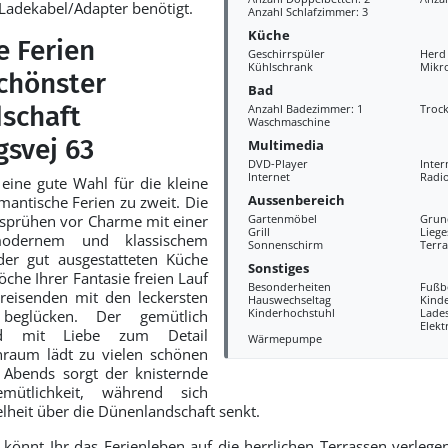
 Ladekabel/Adapter benötigt.
Anzahl Schlafzimmer: 3
Küche
e Ferien
Geschirrspüler
Herd
Kühlschrank
Mikr
chönster
Bad
schaft
Anzahl Badezimmer: 1
Troc
Waschmaschine
gsvej 63
Multimedia
DVD-Player
Inter
Internet
Radi
 eine gute Wahl für die kleine
Aussenbereich
mantische Ferien zu zweit. Die
sprühen vor Charme mit einer
Gartenmöbel
Grun
Grill
Liege
odernem und klassischem
Sonnenschirm
Terra
 der gut ausgestatteten Küche
Sonstiges
che Ihrer Fantasie freien Lauf
Besonderheiten
Fußb
reisenden mit den leckersten
Hauswechseltag
Kind
Kinderhochstuhl
Lades
 beglücken. Der gemütlich
Elekt
und mit Liebe zum Detail
Wärmepumpe
nraum lädt zu vielen schönen
 Abends sorgt der knisternde
mütlichkeit, während sich
lheit über die Dünenlandschaft senkt.
könnt Ihr das Ferienleben auf die herrlichen Terrassen verlege