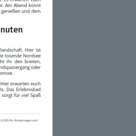
nnt. Am Abend könnt
zu genießen und dem
inuten
ndschaft. Hier ist
 Die tosende Nordsee
t ihr den breiten,
andspaziergang oder
bnisse.
 Hier erwarten euch
és. Das Erlebnisbad
sorgt für viel Spaß
26 22:30 Uhr. Änderungen und