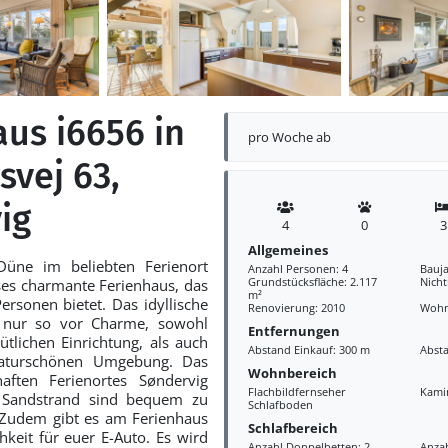
aus i6656 in
pro Woche ab
svej 63,
ig
4
0
3
Allgemeines
Düne im beliebten Ferienort
Anzahl Personen: 4
Bauja
Grundstücksfläche: 2.117
Nich
eses charmante Ferienhaus, das
m²
Personen bietet. Das idyllische
Renovierung: 2010
Wohn
t nur so vor Charme, sowohl
Entfernungen
tlichen Einrichtung, als auch
Abstand Einkauf: 300 m
Abst
aturschönen Umgebung. Das
Wohnbereich
aften Ferienortes Søndervig
Flachbildfernseher
Kami
e Sandstrand sind bequem zu
Schlafboden
 Zudem gibt es am Ferienhaus
Schlafbereich
hkeit für euer E-Auto. Es wird
Anzahl Doppelbetten: 2
Anzah