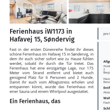
Ferienhaus iW1173 in
pro
Hafavej 15, Søndervig
Fast in der ersten Dünenreihe findet ihr dieses
schöne Ferienhaus im Hafavej 15 in Søndervig, in
dem ihr euch sicher sofort wie zu Hause fühlen
All
werdet, sobald ihr durch die Tür tretet. Das
Anza
Ferienhaus hat eine einzigartige Lage, nur 175
2
Meter vom Strand entfernt und bietet euch
Bauj
genügend Platz für 6 Personen und 2 Hunde.
Haust
Damit ihr euch vom Alltagsstress erholen und
Reno
entspannen könnt, wurde das Ferienhaus mit
Ent
einer Sauna und einem Whirlpool ausgestattet.
Abst
Woh
Ein Ferienhaus, das
Flac
Sch