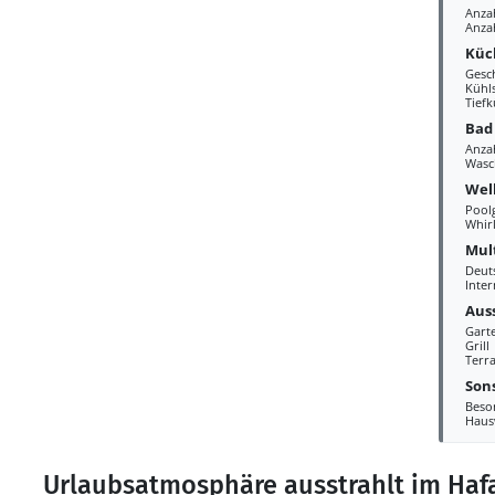
Anza
Anza
Küc
Gesc
Kühl
Tiefk
Bad
Anza
Wasc
Wel
Pool
Whir
Mul
Deut
Inte
Aus
Gart
Grill
Terra
Sons
Beso
Haus
Urlaubsatmosphäre ausstrahlt im Hafa