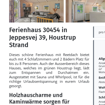
Ferienhaus 30454 in
pro
Jeppesvej 39, Houstrup
Strand
Dieses schöne Ferienhaus mit Reetdach bietet
All
euch mit 4 Schlafzimmern und 2 Bädern Platz für
bis zu 8 Personen. Auch der Aussenbereich dieses
Anza
Grund
Hauses, welches im grünen Houstrup liegt, lädt
m²
zum Entspannen und Durchatmen ein.
Wohn
Ausgestattet mit Sauna und Whirlpool, ist für die
Ent
richtige Urlaubsentspannung in eurem Urlaub
Abst
gesorgt.
Woh
Flac
Holzhauscharme und
Sch
Kaminwärme sorgen für
Anza
Anza