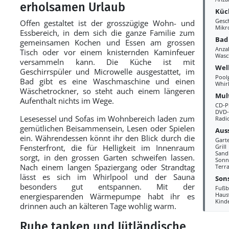
erholsamen Urlaub
Küc
Gesc
Offen gestaltet ist der grosszügige Wohn- und
Mikr
Essbereich, in dem sich die ganze Familie zum
Bad
gemeinsamen Kochen und Essen am grossen
Anza
Tisch oder vor einem knisternden Kaminfeuer
Wasc
versammeln kann. Die Küche ist mit
Wel
Geschirrspüler und Microwelle ausgestattet, im
Pool
Bad gibt es eine Waschmaschine und einen
Whir
Wäschetrockner, so steht auch einem längeren
Mul
Aufenthalt nichts im Wege.
CD-P
DVD-
Lesesessel und Sofas im Wohnbereich laden zum
Radi
gemütlichen Beisammensein, Lesen oder Spielen
Aus
ein. Währendessen könnt ihr den Blick durch die
Gart
Fensterfront, die für Helligkeit im Innenraum
Grill
Sand
sorgt, in den grossen Garten schweifen lassen.
Sonn
Nach einem langen Spaziergang oder Strandtag
Terr
lässt es sich im Whirlpool und der Sauna
Sons
besonders gut entspannen. Mit der
Fußb
Haus
energiesparenden Wärmepumpe habt ihr es
Kind
drinnen auch an kälteren Tage wohlig warm.
Ruhe tanken und Jütländische