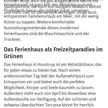
Komfort sorgt auch die gut ausgestattete Küche mit
Ferienhauses ist ganz klar der Aktivitätsraum mit
Spülmaschine, die euch von lästigem Abwasch befreit
Poolbillard. Genau die richtige Zutat, um einen
und mehr Zeit für die wirklich wichtigen Dinge lässt.
entspannten Familienurlaub am Meer, mit ein wenig
Action zu toppen. Weitere komfortable
Ausstattungsmerkmale dieses modernen
Ferienhauses sind die Waschmaschine und der
Trockner.
Das Ferienhaus als Freizeitparadies im
Grünen
Das Ferienhaus in Houstrup ist ein Aktivitätshaus, das
für jeden etwas zu bieten hat. Nach einem
erlebnisreichen Tag lädt der Außenwhirlpool zum
Entspannen ein und bietet euch die perfekte
Möglichkeit, Körper und Seele baumeln zu lassen.
Außerdem steht euch von April bis November eine
Außendusche zur Verfügung. Auf der schönen und
teilweise überdachten Terrasse könnt ihr herrlich