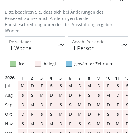
Bitte beachten Sie, dass sich bei Änderungen des
Reisezeitraumes auch Änderungen bei der
Hausbeschreibung und/oder der Ausstattung ergeben
können.
Reisedauer
Anzahl Reisende
frei
belegt
gewählter Zeitraum
2026
1
2
3
4
5
6
7
8
9
10
11
12
M
D
F
S
S
M
D
M
D
F
S
S
S
S
M
D
M
D
F
S
S
M
D
M
D
M
D
F
S
S
M
D
M
D
F
S
D
F
S
S
M
D
M
D
F
S
S
M
S
M
D
M
D
F
S
S
M
D
M
D