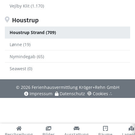
Vejlby Klit (1.170)
Houstrup
Houstrup Strand (709)
Lønne (19)
Nymindegab (65)
Seawest (0)
© 2026 Ferienhausvermittlung Kröger+Rehn GmbH
Impressum
Datenschutz
Cookies
∴
Beschreibung
Bilder
Ausstattung
Räume
Lagep