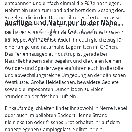
entspannen und einfach einmal die Füße hochlegen.
Nehmt ein Buch zur Hand oder hört dem Gesang der
Vögel zu, die in den Bäumen ihren Ruf ertönen lassen.
Ausflüge und Natur pur in der Nähe
Gartenmöbel, Sonnenliegen und ein Grill ermöglichen
euch einen komfortablen Aufenthalt auf der Terrasse
Mit der Entscheidung für dieses schöne Ferienhaus
des schönen Ferienhauses.
auf Jeppesvej 112 entscheidet ihr euch gleichzeitig für
eine ruhige und naturnahe Lage mitten im Grünen.
Das Ferienhausgebiet Houstrup ist gerade bei
Naturliebhabern sehr begehrt und die vielen kleinen
Wander- und Spazierwege entführen euch in die tolle
und abwechslungsreiche Umgebung an der dänischen
Westküste. Große Heideflächen, bewaldete Gebiete
sowie die imposanten Dünen laden zu vielen
Stunden an der frischen Luft ein.
Einkaufsmöglichkeiten findet ihr sowohl in Nørre Nebel
oder auch im beliebten Badeort Henne Strand.
Kleinigkeiten oder frisches Brot erhaltet ihr auf dem
nahegelegenen Campingplatz. Solltet ihr ein