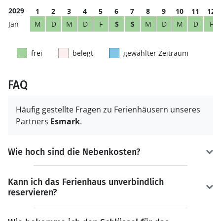
2029
1
2
3
4
5
6
7
8
9
10
11
12
M
D
M
D
F
S
S
M
D
M
D
F
frei
belegt
gewählter Zeitraum
FAQ
Häufig gestellte Fragen zu Ferienhäusern unseres
Partners
Esmark
.
Wie hoch sind die Nebenkosten?
Kann ich das Ferienhaus unverbindlich
reservieren?