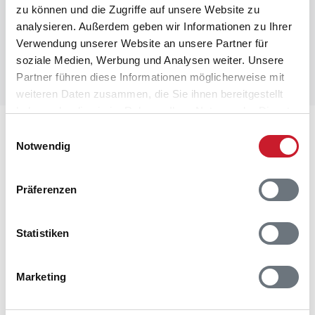
zu können und die Zugriffe auf unsere Website zu
analysieren. Außerdem geben wir Informationen zu Ihrer
Verwendung unserer Website an unsere Partner für
soziale Medien, Werbung und Analysen weiter. Unsere
Partner führen diese Informationen möglicherweise mit
weiteren Daten zusammen, die Sie ihnen bereitgestellt
haben oder die sie im Rahmen Ihrer Nutzung der Dienste
gesammelt haben.
Lageplan
Einwilligungsauswahl
Notwendig
Adresse
Ferienhaus 30246
Präferenzen
Jeppesvej 112
Houstrup
Statistiken
6830 Nr. Nebel
Marketing