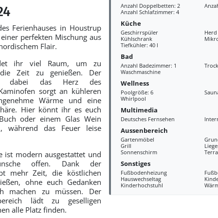
Anzahl Doppelbetten: 2
Anzah
24
Anzahl Schlafzimmer: 4
Küche
des Ferienhauses in Houstrup
Geschirrspüler
Herd
einer perfekten Mischung aus
Kühlschrank
Mikr
nordischem Flair.
Tiefkühler: 40 l
Bad
det ihr viel Raum, um zu
Anzahl Badezimmer: 1
Troc
die Zeit zu genießen. Der
Waschmaschine
st dabei das Herz des
Wellness
 Kaminofen sorgt an kühleren
Poolgröße: 6
Saun
Whirlpool
angenehme Wärme und eine
häre. Hier könnt ihr es euch
Multimedia
Buch oder einem Glas Wein
Deutsches Fernsehen
Inter
, während das Feuer leise
Aussenbereich
Gartenmöbel
Grun
Grill
Liege
Sonnenschirm
Terra
 ist modern ausgestattet und
ünsche offen. Dank der
Sonstiges
bt mehr Zeit, die köstlichen
Fußbodenheizung
Fußb
Hauswechseltag
Kind
nießen, ohne euch Gedanken
Kinderhochstuhl
Wär
ch machen zu müssen. Der
ereich lädt zu geselligen
en alle Platz finden.