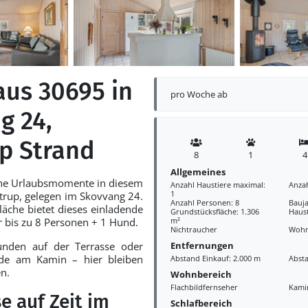
aus 30695 in
pro Woche ab
g 24,
p Strand
8
1
4
Allgemeines
che Urlaubsmomente in diesem
Anzahl Haustiere maximal:
Anza
1
trup, gelegen im Skovvang 24.
Anzahl Personen: 8
Bauja
che bietet dieses einladende
Grundstücksfläche: 1.306
Haust
r bis zu 8 Personen + 1 Hund.
m²
Nichtraucher
Wohn
Entfernungen
unden auf der Terrasse oder
e am Kamin – hier bleiben
Abstand Einkauf: 2.000 m
Abst
n.
Wohnbereich
Flachbildfernseher
Kami
e auf Zeit im
Schlafbereich