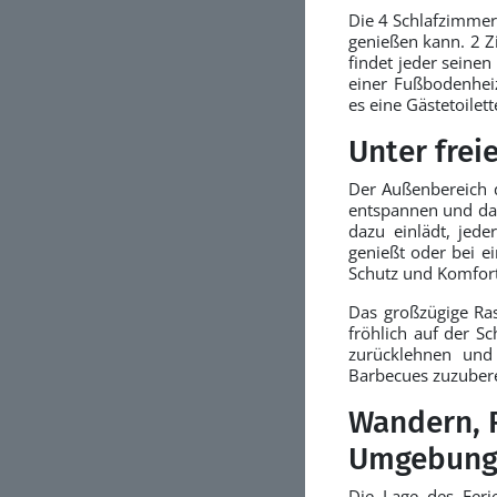
Die 4 Schlafzimmer
genießen kann. 2 Z
findet jeder seine
einer Fußbodenheiz
es eine Gästetoilet
Unter fre
Der Außenbereich 
entspannen und das
dazu einlädt, jed
genießt oder bei e
Schutz und Komfort,
Das großzügige Ras
fröhlich auf der S
zurücklehnen und 
Barbecues zuzubere
Wandern, R
Umgebung
Die Lage des Feri