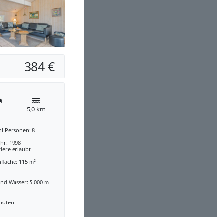
384 €
5,0 km
hl Personen: 8
hr: 1998
iere erlaubt
fläche: 115 m²
and Wasser: 5.000 m
nofen