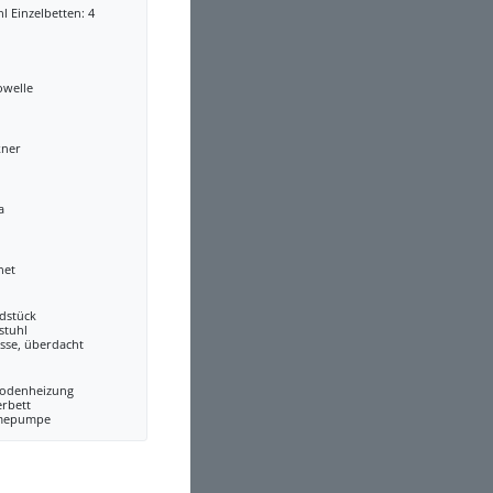
l Einzelbetten: 4
owelle
kner
a
net
dstück
stuhl
sse, überdacht
odenheizung
erbett
mepumpe