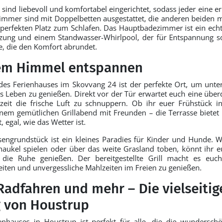
 sind liebevoll und komfortabel eingerichtet, sodass jeder eine 
immer sind mit Doppelbetten ausgestattet, die anderen beiden mi
n perfekten Platz zum Schlafen. Das Hauptbadezimmer ist ein echt
ung und einem Standwasser-Whirlpool, der für Entspannung sor
te, die den Komfort abrundet.
iem Himmel entspannen
des Ferienhauses im Skovvang 24 ist der perfekte Ort, um unte
 Leben zu genießen. Direkt vor der Tür erwartet euch eine überd
erzeit die frische Luft zu schnuppern. Ob ihr euer Frühstück 
inem gemütlichen Grillabend mit Freunden – die Terrasse biete
 egal, wie das Wetter ist.
engrundstück ist ein kleines Paradies für Kinder und Hunde. 
chaukel spielen oder über das weite Grasland toben, könnt ihr 
die Ruhe genießen. Der bereitgestellte Grill macht es euch 
iten und unvergessliche Mahlzeiten im Freien zu genießen.
adfahren und mehr – Die vielseitig
 von Houstrup
enhauses in Houstrup ist perfekt für alle, die die wundersch