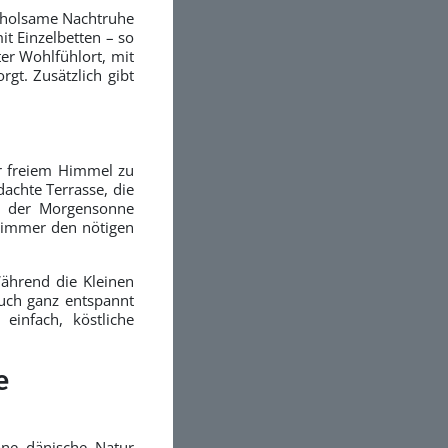
erholsame Nachtruhe
t Einzelbetten – so
er Wohlfühlort, mit
gt. Zusätzlich gibt
r freiem Himmel zu
achte Terrasse, die
in der Morgensonne
t immer den nötigen
Während die Kleinen
euch ganz entspannt
einfach, köstliche
e
öne dänische Natur