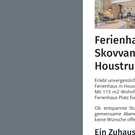
Ferienh
Skovvan
Houstru
Erlebt unvergessli
Ferienhaus in Hous
Mit 115 m2 Wohnflä
Ferienhaus Platz fü
Ob entspannte St
gemeinsame Abend
keine Wünsche offe
Ein Zuhaus