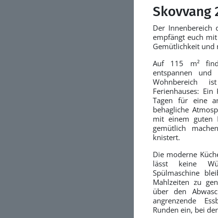
Skovvang 
Der Innenbereich 
empfängt euch mit 
Gemütlichkeit und 
Auf 115 m² fin
entspannen und 
Wohnbereich i
Ferienhauses: Ein
Tagen für eine 
behagliche Atmosp
mit einem guten 
gemütlich machen
knistert.
Die moderne Küche
lässt keine W
Spülmaschine blei
Mahlzeiten zu ge
über den Abwas
angrenzende Essb
Runden ein, bei den