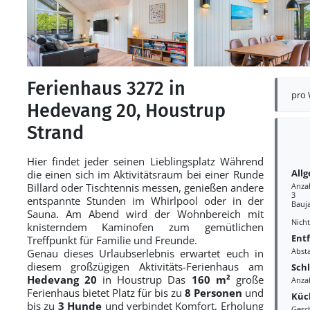
Ferienhaus 3272 in
pro
Hedevang 20, Houstrup
Strand
Hier findet jeder seinen Lieblingsplatz Während
All
die einen sich im Aktivitätsraum bei einer Runde
Billard oder Tischtennis messen, genießen andere
Anza
3
entspannte Stunden im Whirlpool oder in der
Bauj
Sauna. Am Abend wird der Wohnbereich mit
Nich
knisterndem Kaminofen zum gemütlichen
Ent
Treffpunkt für Familie und Freunde.
Abst
Genau dieses Urlaubserlebnis erwartet euch in
diesem großzügigen Aktivitäts-Ferienhaus am
Sch
Hedevang 20
in Houstrup Das
160 m²
große
Anza
Ferienhaus bietet Platz für bis zu
8 Personen
und
Küc
bis zu
3 Hunde
und verbindet Komfort, Erholung
Gesc