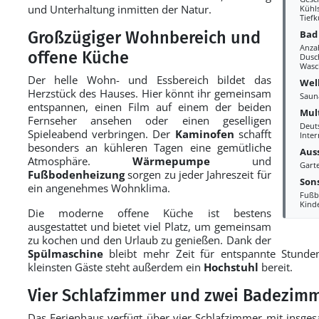
und Unterhaltung inmitten der Natur.
Kühl
Tiefk
Bad
Großzügiger Wohnbereich und
Anza
offene Küche
Dusc
Wasc
Der helle Wohn- und Essbereich bildet das
Wel
Herzstück des Hauses. Hier könnt ihr gemeinsam
Saun
entspannen, einen Film auf einem der beiden
Mul
Fernseher ansehen oder einen geselligen
Deut
Spieleabend verbringen. Der
Kaminofen
schafft
Inter
besonders an kühleren Tagen eine gemütliche
Aus
Atmosphäre.
Wärmepumpe
und
Gart
Fußbodenheizung
sorgen zu jeder Jahreszeit für
Sons
ein angenehmes Wohnklima.
Fußb
Kind
Die moderne offene Küche ist bestens
ausgestattet und bietet viel Platz, um gemeinsam
zu kochen und den Urlaub zu genießen. Dank der
Spülmaschine
bleibt mehr Zeit für entspannte Stunde
kleinsten Gäste steht außerdem ein
Hochstuhl
bereit.
Vier Schlafzimmer und zwei Badezimm
Das Ferienhaus verfügt über vier Schlafzimmer mit insges