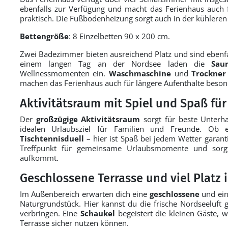
ebenfalls zur Verfügung und macht das Ferienhaus auch 
praktisch. Die Fußbodenheizung sorgt auch in der kühlere
Bettengröße
: 8 Einzelbetten 90 x 200 cm.
Zwei Badezimmer bieten ausreichend Platz und sind ebenfa
einem langen Tag an der Nordsee laden die
Sau
Wellnessmomenten ein.
Waschmaschine
und
Trockner
machen das Ferienhaus auch für längere Aufenthalte besond
Aktivitätsraum mit Spiel und Spaß für
Der
großzügige Aktivitätsraum
sorgt für beste Unterh
idealen Urlaubsziel für Familien und Freunde. Ob
Tischtennisduell
– hier ist Spaß bei jedem Wetter garanti
Treffpunkt für gemeinsame Urlaubsmomente und sorgt 
aufkommt.
Geschlossene Terrasse und viel Platz 
Im Außenbereich erwarten dich eine
geschlossene
und ei
Naturgrundstück. Hier kannst du die frische Nordseeluft
verbringen. Eine
Schaukel
begeistert die kleinen Gäste,
Terrasse sicher nutzen können.