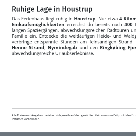
Ruhige Lage in Houstrup
Das Ferienhaus liegt ruhig in
Houstrup
. Nur etwa
4 Kilo
Einkaufsmöglichkeiten
erreichst du bereits nach
400 
langen Spaziergängen, abwechslungsreichen Radtouren u
Familie ein. Entdecke die weitläufigen Heide- und Wald
verbringe entspannte Stunden am feinsandigen Strand. 
Henne Strand
,
Nymindegab
und den
Ringkøbing Fjo
abwechslungsreiche Urlaubserlebnisse.
Alle Preise und Angaben beziehen sich jeweils auf den gewählten Zeitraum zum Zeitpunkt des D
Irrtümer vorbehalten.