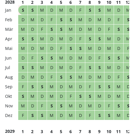
2028
1
2
3
4
5
6
7
8
9
10
11
12
S
S
M
D
M
D
F
S
S
M
D
M
D
M
D
F
S
S
M
D
M
D
F
S
M
D
F
S
S
M
D
M
D
F
S
S
S
S
M
D
M
D
F
S
S
M
D
M
M
D
M
D
F
S
S
M
D
M
D
F
D
F
S
S
M
D
M
D
F
S
S
M
S
S
M
D
M
D
F
S
S
M
D
M
D
M
D
F
S
S
M
D
M
D
F
S
F
S
S
M
D
M
D
F
S
S
M
D
S
M
D
M
D
F
S
S
M
D
M
D
M
D
F
S
S
M
D
M
D
F
S
S
F
S
S
M
D
M
D
F
S
S
M
D
2029
1
2
3
4
5
6
7
8
9
10
11
12