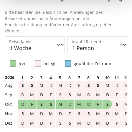
Bitte beachten Sie, dass sich bei Änderungen des
Reisezeitraumes auch Änderungen bei der
Hausbeschreibung und/oder der Ausstattung ergeben
können.
Reisedauer
Anzahl Reisende
frei
belegt
gewählter Zeitraum
2026
1
2
3
4
5
6
7
8
9
10
11
12
S
S
M
D
M
D
F
S
S
M
D
M
D
M
D
F
S
S
M
D
M
D
F
S
D
F
S
S
M
D
M
D
F
S
S
M
S
M
D
M
D
F
S
S
M
D
M
D
D
M
D
F
S
S
M
D
M
D
F
S