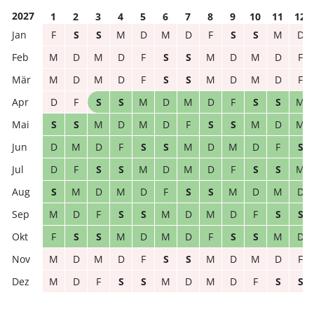
2027
1
2
3
4
5
6
7
8
9
10
11
12
F
S
S
M
D
M
D
F
S
S
M
D
M
D
M
D
F
S
S
M
D
M
D
F
M
D
M
D
F
S
S
M
D
M
D
F
D
F
S
S
M
D
M
D
F
S
S
M
S
S
M
D
M
D
F
S
S
M
D
M
D
M
D
F
S
S
M
D
M
D
F
S
D
F
S
S
M
D
M
D
F
S
S
M
S
M
D
M
D
F
S
S
M
D
M
D
M
D
F
S
S
M
D
M
D
F
S
S
F
S
S
M
D
M
D
F
S
S
M
D
M
D
M
D
F
S
S
M
D
M
D
F
M
D
F
S
S
M
D
M
D
F
S
S