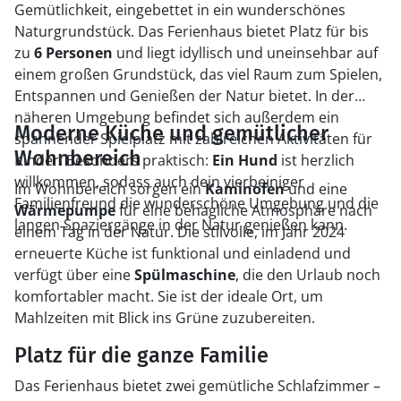
Gemütlichkeit, eingebettet in ein wunderschönes
Naturgrundstück. Das Ferienhaus bietet Platz für bis
zu
6 Personen
und liegt idyllisch und uneinsehbar auf
einem großen Grundstück, das viel Raum zum Spielen,
Entspannen und Genießen der Natur bietet. In der
näheren Umgebung befindet sich außerdem ein
Moderne Küche und gemütlicher
spannender Spielplatz mit zahlreichen Aktivitäten für
Wohnbereich
Kinder. Besonders praktisch:
Ein Hund
ist herzlich
willkommen, sodass auch dein vierbeiniger
Im Wohnbereich sorgen ein
Kaminofen
und eine
Familienfreund die wunderschöne Umgebung und die
Wärmepumpe
für eine behagliche Atmosphäre nach
langen Spaziergänge in der Natur genießen kann.
einem Tag in der Natur. Die stilvolle, im Jahr 2024
erneuerte Küche ist funktional und einladend und
verfügt über eine
Spülmaschine
, die den Urlaub noch
komfortabler macht. Sie ist der ideale Ort, um
Mahlzeiten mit Blick ins Grüne zuzubereiten.
Platz für die ganze Familie
Das Ferienhaus bietet zwei gemütliche Schlafzimmer –