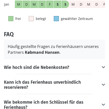
M
D
M
D
F
S
S
M
D
M
D
F
frei
belegt
gewählter Zeitraum
FAQ
Häufig gestellte Fragen zu Ferienhäusern unseres
Partners
Købmand Hansen
.
Wie hoch sind die Nebenkosten?
Kann ich das Ferienhaus unverbindlich
reservieren?
Wie bekomme ich den Schlüssel für das
Ferienhaus?