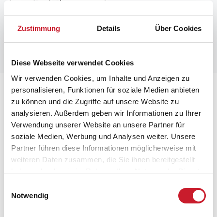
Zustimmung
Details
Über Cookies
Diese Webseite verwendet Cookies
Wir verwenden Cookies, um Inhalte und Anzeigen zu
Lageplan
personalisieren, Funktionen für soziale Medien anbieten
zu können und die Zugriffe auf unsere Website zu
analysieren. Außerdem geben wir Informationen zu Ihrer
Adresse
Verwendung unserer Website an unsere Partner für
Ferienhaus 3297
soziale Medien, Werbung und Analysen weiter. Unsere
Søndre Skovvej 26
Partner führen diese Informationen möglicherweise mit
weiteren Daten zusammen, die Sie ihnen bereitgestellt
6830 Nørre Nebel
haben oder die sie im Rahmen Ihrer Nutzung der Dienste
gesammelt haben.
Einwilligungsauswahl
Notwendig