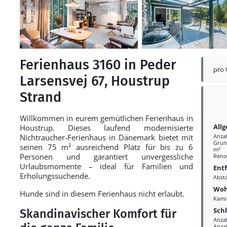
Ferienhaus 3160 in Peder
pro
Larsensvej 67, Houstrup
Strand
Willkommen in eurem gemütlichen Ferienhaus in
All
Houstrup. Dieses laufend modernisierte
Nichtraucher-Ferienhaus in Dänemark bietet mit
Anza
Grund
seinen 75 m² ausreichend Platz für bis zu 6
m²
Personen und garantiert unvergessliche
Reno
Urlaubsmomente – ideal für Familien und
Ent
Erholungssuchende.
Abst
Woh
Hunde sind in diesem Ferienhaus nicht erlaubt.
Kami
Sch
Skandinavischer Komfort für
Anza
Anzah