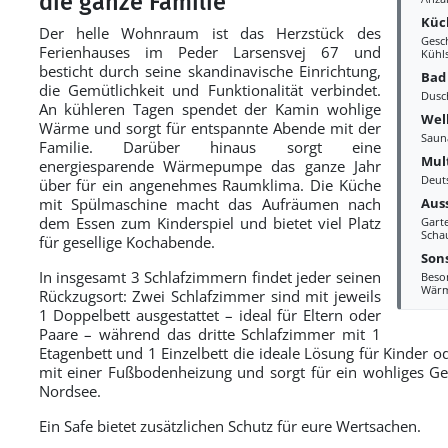
die ganze Familie
Küc
Der helle Wohnraum ist das Herzstück des
Gesc
Ferienhauses im Peder Larsensvej 67 und
Kühl
besticht durch seine skandinavische Einrichtung,
Bad
die Gemütlichkeit und Funktionalität verbindet.
Dusc
An kühleren Tagen spendet der Kamin wohlige
Wel
Wärme und sorgt für entspannte Abende mit der
Saun
Familie. Darüber hinaus sorgt eine
Mul
energiesparende Wärmepumpe das ganze Jahr
Deut
über für ein angenehmes Raumklima. Die Küche
Aus
mit Spülmaschine macht das Aufräumen nach
dem Essen zum Kinderspiel und bietet viel Platz
Gart
Scha
für gesellige Kochabende.
Sons
In insgesamt 3 Schlafzimmern findet jeder seinen
Beso
Wär
Rückzugsort: Zwei Schlafzimmer sind mit jeweils
1 Doppelbett ausgestattet – ideal für Eltern oder
Paare – während das dritte Schlafzimmer mit 1
Etagenbett und 1 Einzelbett die ideale Lösung für Kinder 
mit einer Fußbodenheizung und sorgt für ein wohliges Ge
Nordsee.
Ein Safe bietet zusätzlichen Schutz für eure Wertsachen.