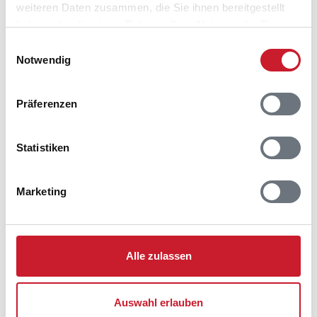
weiteren Daten zusammen, die Sie ihnen bereitgestellt
haben oder die sie im Rahmen Ihrer Nutzung der Dienste
gesammelt haben.
Einwilligungsauswahl
Notwendig
Präferenzen
Belegungskalender
Statistiken
Reisedauer auswählen
Anzahl Reisende auswählen
Marketing
Anreisetag im Belegungskalender anklicken
Sie bekommen Verfügbarkeit und Preis angezeigt
Bitte beachten Sie, dass sich bei Änderungen des
Alle zulassen
Reisezeitraumes auch Änderungen bei der
Hausbeschreibung und/oder der Ausstattung ergeben
können.
Auswahl erlauben