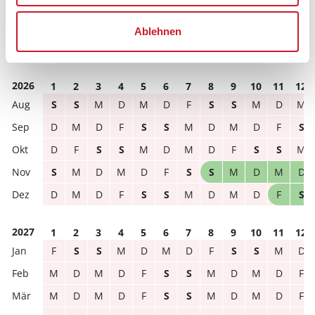
Reisedauer
Anzahl Reisende
Ablehnen
frei
belegt
gewählter Zeitraum
2026
1
2
3
4
5
6
7
8
9
10
11
12
S
S
M
D
M
D
F
S
S
M
D
M
D
M
D
F
S
S
M
D
M
D
F
S
D
F
S
S
M
D
M
D
F
S
S
M
S
M
D
M
D
F
S
S
M
D
M
D
D
M
D
F
S
S
M
D
M
D
F
S
2027
1
2
3
4
5
6
7
8
9
10
11
12
F
S
S
M
D
M
D
F
S
S
M
D
M
D
M
D
F
S
S
M
D
M
D
F
M
D
M
D
F
S
S
M
D
M
D
F