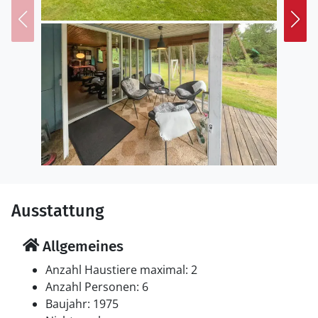
oder Radtouren. Unternehmen Sie einen Ausflug zum
nahen Sandstrand und genießen Sie das Rauschen des
Meeres und die frische Luft. In der Umgebung laden
kleine Hofläden, Cafés und Kunsthandwerker zum
Verweilen und Stöbern ein.
Ausstattung
Allgemeines
Anzahl Haustiere maximal: 2
Anzahl Personen: 6
Baujahr: 1975