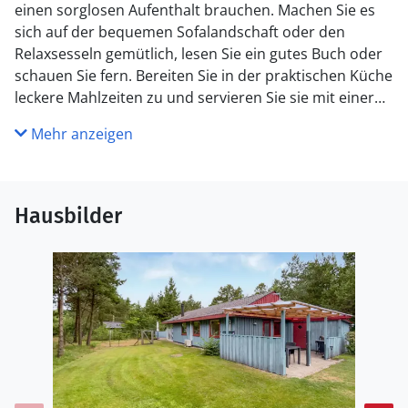
einen sorglosen Aufenthalt brauchen. Machen Sie es
sich auf der bequemen Sofalandschaft oder den
Relaxsesseln gemütlich, lesen Sie ein gutes Buch oder
schauen Sie fern. Bereiten Sie in der praktischen Küche
leckere Mahlzeiten zu und servieren Sie sie mit einer
Flasche Wein.
Mehr anzeigen
Das schöne Naturgrundstück rund ums Haus lädt zu
jeder Tageszeit zum Entspannen ein: Machen Sie es
sich mit einer Tasse Kaffee in der Sonne gemütlich und
Hausbilder
genießen Sie die ruhige Atmosphäre. Für Kinder gibt es
eine Schaukel und einen Sandkasten – ideal zum
Spielen und Austoben an der frischen Luft. Am Abend
sorgt der Grill für ein leckeres Mahl, während Sie den
Tag beim Plaudern und Geschichtenerzählen
ausklingen lassen.
Entdecken Sie die Wälder und Dünenlandschaften
rund um Houstrup bei ausgedehnten Spaziergängen