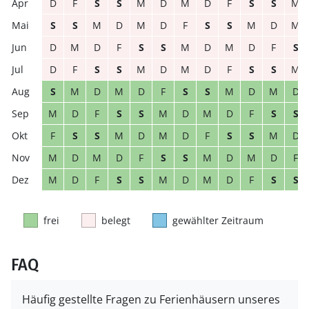
D
F
S
S
M
D
M
D
F
S
S
M
S
S
M
D
M
D
F
S
S
M
D
M
D
M
D
F
S
S
M
D
M
D
F
S
D
F
S
S
M
D
M
D
F
S
S
M
S
M
D
M
D
F
S
S
M
D
M
D
M
D
F
S
S
M
D
M
D
F
S
S
F
S
S
M
D
M
D
F
S
S
M
D
M
D
M
D
F
S
S
M
D
M
D
F
M
D
F
S
S
M
D
M
D
F
S
S
frei
belegt
gewählter Zeitraum
FAQ
Häufig gestellte Fragen zu Ferienhäusern unseres