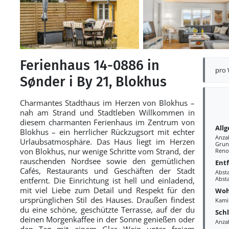
Ferienhaus 14-0886 in
pro
Sønder i By 21, Blokhus
Charmantes Stadthaus im Herzen von Blokhus –
nah am Strand und Stadtleben Willkommen in
diesem charmanten Ferienhaus im Zentrum von
All
Blokhus – ein herrlicher Rückzugsort mit echter
Anza
Urlaubsatmosphäre. Das Haus liegt im Herzen
Grun
von Blokhus, nur wenige Schritte vom Strand, der
Reno
rauschenden Nordsee sowie den gemütlichen
Ent
Cafés, Restaurants und Geschäften der Stadt
Abst
Abst
entfernt. Die Einrichtung ist hell und einladend,
mit viel Liebe zum Detail und Respekt für den
Woh
ursprünglichen Stil des Hauses. Draußen findest
Kami
du eine schöne, geschützte Terrasse, auf der du
Sch
deinen Morgenkaffee in der Sonne genießen oder
Anza
den Tag mit einem Glas Wein unter freiem