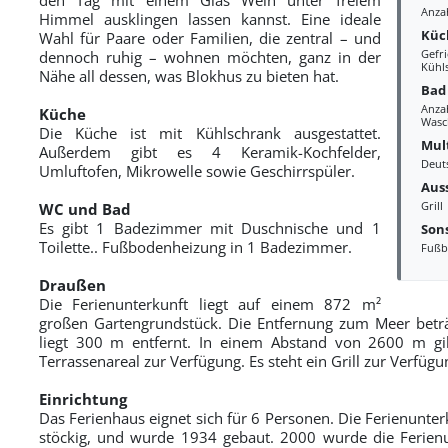
Anza
Himmel ausklingen lassen kannst. Eine ideale
Küc
Wahl für Paare oder Familien, die zentral – und
Gefri
dennoch ruhig – wohnen möchten, ganz in der
Kühl
Nähe all dessen, was Blokhus zu bieten hat.
Bad
Anza
Küche
Wasc
Die Küche ist mit Kühlschrank ausgestattet.
Mul
Außerdem gibt es 4 Keramik-Kochfelder,
Deut
Umluftofen, Mikrowelle sowie Geschirrspüler.
Aus
Grill
WC und Bad
Es gibt 1 Badezimmer mit Duschnische und 1
Sons
Toilette.. Fußbodenheizung in 1 Badezimmer.
Fußb
Draußen
Die Ferienunterkunft liegt auf einem 872 m²
großen Gartengrundstück. Die Entfernung zum Meer beträ
liegt 300 m entfernt. In einem Abstand von 2600 m gibt
Terrassenareal zur Verfügung. Es steht ein Grill zur Verfüg
Einrichtung
Das Ferienhaus eignet sich für 6 Personen. Die Ferienunter
stöckig, und wurde 1934 gebaut. 2000 wurde die Ferienun