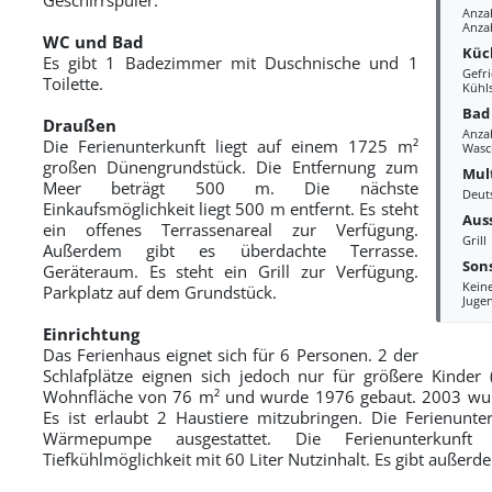
Anza
Anza
WC und Bad
Küc
Es gibt 1 Badezimmer mit Duschnische und 1
Gefri
Toilette.
Kühl
Bad
Draußen
Anza
Die Ferienunterkunft liegt auf einem 1725 m²
Wasc
großen Dünengrundstück. Die Entfernung zum
Mul
Meer beträgt 500 m. Die nächste
Deut
Einkaufsmöglichkeit liegt 500 m entfernt. Es steht
Aus
ein offenes Terrassenareal zur Verfügung.
Grill
Außerdem gibt es überdachte Terrasse.
Sons
Geräteraum. Es steht ein Grill zur Verfügung.
Kein
Parkplatz auf dem Grundstück.
Juge
Einrichtung
Das Ferienhaus eignet sich für 6 Personen. 2 der
Schlafplätze eignen sich jedoch nur für größere Kinder (
Wohnfläche von 76 m² und wurde 1976 gebaut. 2003 wurde
Es ist erlaubt 2 Haustiere mitzubringen. Die Ferienunterk
Wärmepumpe ausgestattet. Die Ferienunterkunft 
Tiefkühlmöglichkeit mit 60 Liter Nutzinhalt. Es gibt außer