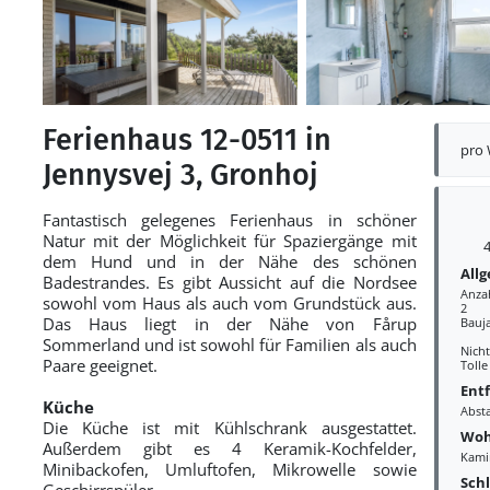
Ferienhaus 12-0511 in
pro
Jennysvej 3, Gronhoj
Fantastisch gelegenes Ferienhaus in schöner
Natur mit der Möglichkeit für Spaziergänge mit
4
dem Hund und in der Nähe des schönen
All
Badestrandes. Es gibt Aussicht auf die Nordsee
Anza
sowohl vom Haus als auch vom Grundstück aus.
2
Das Haus liegt in der Nähe von Fårup
Bauj
Sommerland und ist sowohl für Familien als auch
Nich
Paare geeignet.
Tolle
Ent
Küche
Abst
Die Küche ist mit Kühlschrank ausgestattet.
Woh
Außerdem gibt es 4 Keramik-Kochfelder,
Kami
Minibackofen, Umluftofen, Mikrowelle sowie
Sch
Geschirrspüler.