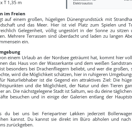
 x T 1,35 m
Elektroautos
n im Freien
egt auf einem großen, hügeligen Dünengrundstück mit Strandha
ndschaft und das Meer.
Hier ist viel Platz zum Spielen und 
reichlich Gelegenheit, völlig ungestört in der Sonne zu sitze
n. Mehrere Terrassen sind überdacht und laden zu langen Abe
mmensein ein.
Umgebung
on einem Urlaub an der Nordsee geträumt hat, kommt hier voll 
nnen das Haus von der Wasserkante und dem weißen Sandstrand 
ist besonders bei Drachenfliegern beliebt, und wer die großen, 
hte, wird die Möglichkeit schätzen, hier in ruhigeren Umgebun
ür Naturliebhaber ist die Gegend ein attraktives Ziel: Die hüge
ichtspunkten und die Möglichkeit, der Natur und den Tieren g
er an. Die nächstgelegene Stadt ist Saltum, wo du deine täglichen
häfte besuchen und in einige der Galerien entlang der Haupts
s du bei uns bei Feriepartner Løkken jederzeit Bollerwage
eihen kannst. Du kannst sie direkt im Büro abholen und nac
uns zurückgeben.