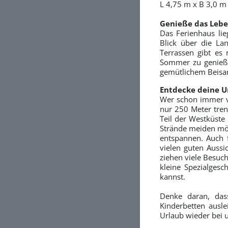
L 4,75 m x B 3,0 m
Genieße das Lebe
Das Ferienhaus li
Blick über die La
Terrassen gibt es 
Sommer zu genieße
gemütlichem Beisa
Entdecke deine 
Wer schon immer v
nur 250 Meter tre
Teil der Westküste 
Strände meiden möc
entspannen. Auch f
vielen guten Auss
ziehen viele Besuch
kleine Spezialgesc
kannst.
Denke daran, das
Kinderbetten ausl
Urlaub wieder bei 