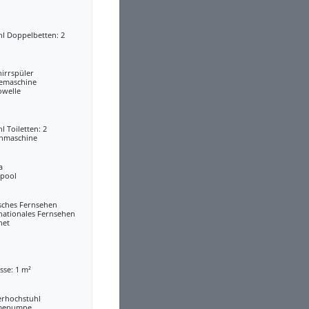
l Doppelbetten: 2
irrspüler
eemaschine
owelle
l Toiletten: 2
hmaschine
a
lpool
sches Fernsehen
nationales Fernsehen
net
sse: 1 m²
erhochstuhl
mepumpe