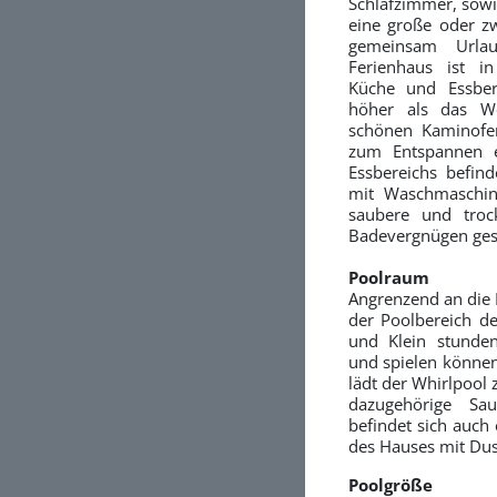
Schlafzimmer, sowi
eine große oder zw
gemeinsam Urla
Ferienhaus ist i
Küche und Essber
höher als das W
schönen Kaminofe
zum Entspannen e
Essbereichs befind
mit Waschmaschine
saubere und tro
Badevergnügen ges
Poolraum
Angrenzend an die 
der Poolbereich d
und Klein stunde
und spielen könne
lädt der Whirlpool
dazugehörige S
befindet sich auch
des Hauses mit Du
Poolgröße