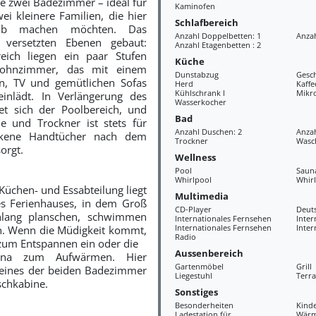
e zwei Badezimmer – ideal für
Kaminofen
ei kleinere Familien, die hier
Schlafbereich
ub machen möchten. Das
Anzahl Doppelbetten: 1
Anzah
n versetzten Ebenen gebaut:
Anzahl Etagenbetten : 2
eich liegen ein paar Stufen
Küche
ohnzimmer, das mit einem
Dunstabzug
Gesch
n, TV und gemütlichen Sofas
Herd
Kaff
Kühlschrank l
Mikr
inlädt. In Verlängerung des
Wasserkocher
et sich der Poolbereich, und
Bad
 und Trockner ist stets für
Anzahl Duschen: 2
Anzah
ckene Handtücher nach dem
Trockner
Wasc
orgt.
Wellness
Pool
Saun
Whirlpool
Whir
Küchen- und Essabteilung liegt
Multimedia
es Ferienhauses, in dem Groß
CD-Player
Deut
nlang planschen, schwimmen
Internationales Fernsehen
Inter
Internationales Fernsehen
Inter
n. Wenn die Müdigkeit kommt,
Radio
 zum Entspannen ein oder die
Aussenbereich
auna zum Aufwärmen.
Hier
Gartenmöbel
Grill
 eines der beiden Badezimmer
Liegestuhl
Terra
schkabine.
Sonstiges
Besonderheiten
Kind
Ladestation für
Wär