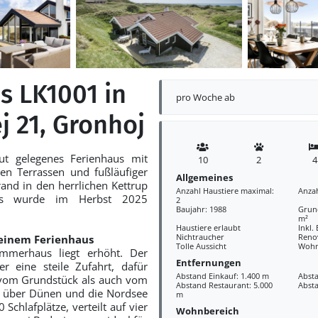
s LK1001 in
pro Woche ab
j 21, Gronhoj
ut gelegenes Ferienhaus mit
10
2
4
en Terrassen und fußläufiger
Allgemeines
and in den herrlichen Kettrup
Anzahl Haustiere maximal:
Anza
s wurde im Herbst 2025
2
Baujahr: 1988
Grund
m²
Haustiere erlaubt
Inkl.
Nichtraucher
Reno
einem Ferienhaus
Tolle Aussicht
Wohn
mmerhaus liegt erhöht. Der
Entfernungen
r eine steile Zufahrt, dafür
Abstand Einkauf: 1.400 m
Absta
vom Grundstück als auch vom
Abstand Restaurant: 5.000
Abst
k über Dünen und die Nordsee
m
 Schlafplätze, verteilt auf vier
Wohnbereich