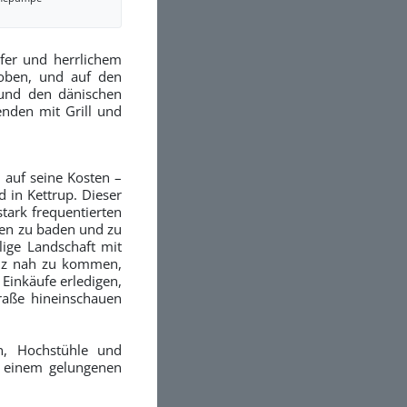
fer und herrlichem
Toben, und auf den
n und den dänischen
nden mit Grill und
auf seine Kosten –
in Kettrup. Dieser
stark frequentierten
gen zu baden und zu
lige Landschaft mit
anz nah zu kommen,
 Einkäufe erledigen,
traße hineinschauen
n, Hochstühle und
h einem gelungenen