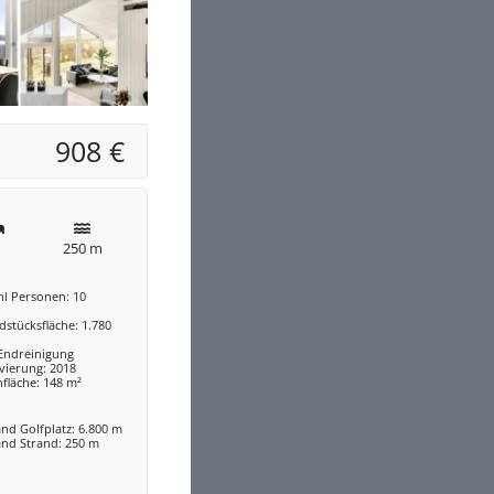
908 €
250 m
hl Personen: 10
stücksfläche: 1.780
 Endreinigung
vierung: 2018
fläche: 148 m²
nd Golfplatz: 6.800 m
and Strand: 250 m