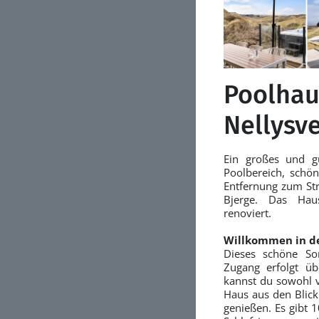
Poolhau
Nellysve
Ein großes und g
Poolbereich, schön
Entfernung zum Str
Bjerge.
Das Hau
renoviert.
Willkommen in d
Dieses schöne So
Zugang erfolgt übe
kannst du sowohl 
Haus aus den Blic
genießen. Es gibt 10