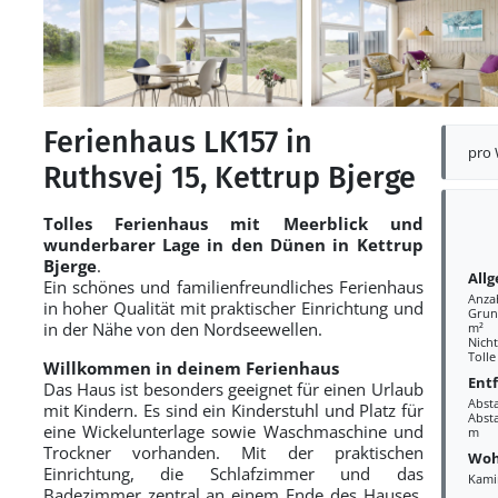
Ferienhaus LK157 in
pro
Ruthsvej 15, Kettrup Bjerge
Tolles
Ferienhaus
mit Meerblick und
wunderbarer Lage in den Dünen in Kettrup
Bjerge
.
All
Ein schönes und familienfreundliches Ferienhaus
Anza
in hoher Qualität mit praktischer Einrichtung und
Grund
in der Nähe von den Nordseewellen.
m²
Nich
Tolle
Willkommen in deinem Ferienhaus
Ent
Das Haus ist besonders geeignet für einen Urlaub
Abst
mit Kindern. Es sind ein Kinderstuhl und Platz für
Absta
eine Wickelunterlage sowie Waschmaschine und
m
Trockner vorhanden. Mit der praktischen
Woh
Einrichtung, die Schlafzimmer und das
Kami
Badezimmer zentral an einem Ende des Hauses,