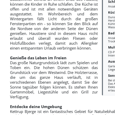
Sch
können die Kinder in Ruhe schlafen. Die Küche ist
Anza
offen und ist mit allen notwendigen Geräten
Küc
ausgestattet. Im Wohnbereich und dem
Duns
Wintergarten fällt Licht durch die großen
Herd
Fensterpartien ein - so können Sie den Blick auf
Kühl
Wass
die Nordsee von der anderen Seite der Dünen
Bad
genießen. Haustiere sind in diesem Haus nicht
erlaubt und überall wurden Fliesen oder
Anza
Troc
Holzfußboden verlegt, damit auch Allergiker
Mul
einen entspannten Urlaub verbringen können.
CD-P
Inte
Genieße das Leben im Freien
Aus
Das große Naturgrundstück lädt zum Spielen und
Gart
Toben ein. Die hohen Dünen schützen das
Liege
Grundstück vor dem Westwind. Die Holzterrasse,
Sons
die um das ganze Haus verläuft, ist in
Bei d
verschiedenen Ebenen angelegt, damit Sie der
Das 
Sonne tagsüber folgen können. Es stehen Ihnen
Elekt
erlau
Gartenmöbel, Liegestühle und ein Grill zur
Verfügung.
Entdecke deine Umgebung
Kettrup Bjerge ist ein fantastisches Gebiet für Natuliebh