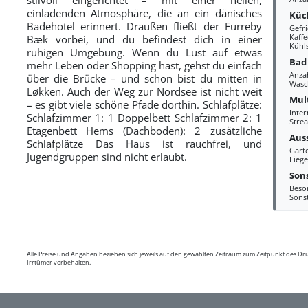
einladenden Atmosphäre, die an ein dänisches
Küc
Badehotel erinnert. Draußen fließt der Furreby
Gefri
Kaff
Bæk vorbei, und du befindest dich in einer
Kühl
ruhigen Umgebung. Wenn du Lust auf etwas
Bad
mehr Leben oder Shopping hast, gehst du einfach
Anza
über die Brücke – und schon bist du mitten in
Wasc
Løkken. Auch der Weg zur Nordsee ist nicht weit
Mul
– es gibt viele schöne Pfade dorthin. Schlafplätze:
Inter
Schlafzimmer 1: 1 Doppelbett Schlafzimmer 2: 1
Stre
Etagenbett Hems (Dachboden): 2 zusätzliche
Aus
Schlafplätze Das Haus ist rauchfrei, und
Gart
Jugendgruppen sind nicht erlaubt.
Liege
Sons
Beso
Sons
Alle Preise und Angaben beziehen sich jeweils auf den gewählten Zeitraum zum Zeitpunkt des D
Irrtümer vorbehalten.