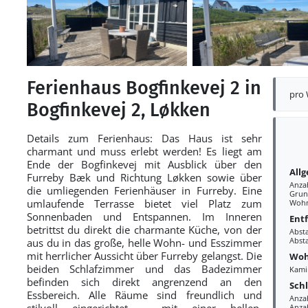
Ferienhaus Bogfinkevej 2 in
pro
Bogfinkevej 2, Løkken
Details zum Ferienhaus: Das Haus ist sehr
charmant und muss erlebt werden! Es liegt am
Ende der Bogfinkevej mit Ausblick über den
All
Furreby Bæk und Richtung Løkken sowie über
Anza
die umliegenden Ferienhäuser in Furreby. Eine
Grun
umlaufende Terrasse bietet viel Platz zum
Wohn
Sonnenbaden und Entspannen. Im Inneren
Ent
betrittst du direkt die charmante Küche, von der
Abst
Abst
aus du in das große, helle Wohn- und Esszimmer
mit herrlicher Aussicht über Furreby gelangst. Die
Woh
beiden Schlafzimmer und das Badezimmer
Kami
befinden sich direkt angrenzend an den
Sch
Essbereich. Alle Räume sind freundlich und
Anza
stilvoll eingerichtet – mit einer hellen,
Anza