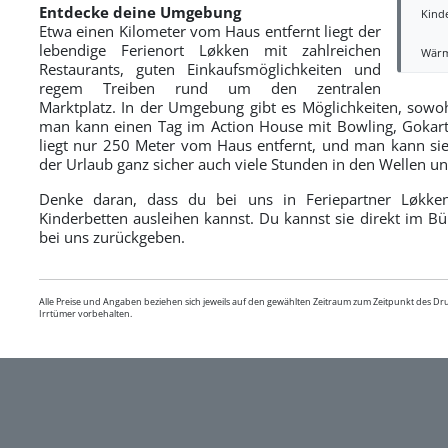
Entdecke deine Umgebung
Kind
Etwa einen Kilometer vom Haus entfernt liegt der
lebendige Ferienort Løkken mit zahlreichen
Wär
Restaurants, guten Einkaufsmöglichkeiten und
regem Treiben rund um den zentralen
Marktplatz. In der Umgebung gibt es Möglichkeiten, sowohl
man kann einen Tag im Action House mit Bowling, Gokart
liegt nur 250 Meter vom Haus entfernt, und man kann sie
der Urlaub ganz sicher auch viele Stunden in den Wellen un
Denke daran, dass du bei uns in Feriepartner Løkken 
Kinderbetten ausleihen kannst. Du kannst sie direkt im 
bei uns zurückgeben.
Alle Preise und Angaben beziehen sich jeweils auf den gewählten Zeitraum zum Zeitpunkt des D
Irrtümer vorbehalten.