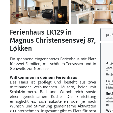
Ferienhaus LK129 in
pro
Magnus Christensensvej 87,
Løkken
Ein spannend eingerichtetes Ferienhaus mit Platz
All
für zwei Familien, mit schönen Terrassen und in
Gehweite zur Nordsee.
Anza
2
Bauj
Willkommen in deinem Ferienhaus
Haus
Das Haus ist gepflegt und besteht aus zwei
erlau
miteinander verbundenen Häusern, beide mit
Nich
Schlafzimmern, Bad und Wohnbereich sowie
Ent
einer gemeinsamen Küche. Die Einrichtung
Abst
ermöglicht es, sich aufzuteilen oder je nach
Absta
m
Wunsch und Stimmung gemeinsame Aktivitäten
Woh
zu unternehmen. Insgesamt gibt es Platz für acht