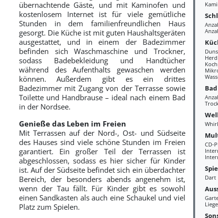
übernachtende Gäste, und mit Kaminofen und
Kami
kostenlosem Internet ist für viele gemütliche
Sch
Stunden in dem familienfreundlichen Haus
Anza
Anzah
gesorgt. Die Küche ist mit guten Haushaltsgeräten
ausgestattet, und in einem der Badezimmer
Küc
befinden sich Waschmaschine und Trockner,
Duns
Herd
sodass Badebekleidung und Handtücher
Kochp
während des Aufenthalts gewaschen werden
Mikr
Wass
können. Außerdem gibt es ein drittes
Badezimmer mit Zugang von der Terrasse sowie
Bad
Toilette und Handbrause – ideal nach einem Bad
Anza
Troc
in der Nordsee.
Wel
Genieße das Leben im Freien
Whir
Mit Terrassen auf der Nord-, Ost- und Südseite
Mul
des Hauses sind viele schöne Stunden im Freien
CD-P
garantiert. Ein großer Teil der Terrassen ist
Inte
Inter
abgeschlossen, sodass es hier sicher für Kinder
Spi
ist. Auf der Südseite befindet sich ein überdachter
Dart
Bereich, der besonders abends angenehm ist,
wenn der Tau fällt. Für Kinder gibt es sowohl
Aus
einen Sandkasten als auch eine Schaukel und viel
Gart
Liege
Platz zum Spielen.
Sons