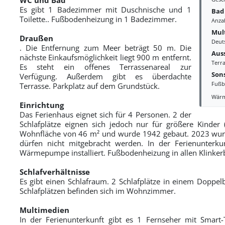
Es gibt 1 Badezimmer mit Duschnische und 1
Bad
Toilette.. Fußbodenheizung in 1 Badezimmer.
Anza
Mul
Draußen
Deut
. Die Entfernung zum Meer beträgt 50 m. Die
Aus
nächste Einkaufsmöglichkeit liegt 900 m entfernt.
Terr
Es steht ein offenes Terrassenareal zur
Sons
Verfügung. Außerdem gibt es überdachte
Fußb
Terrasse. Parkplatz auf dem Grundstück.
Wär
Einrichtung
Das Ferienhaus eignet sich für 4 Personen. 2 der
Schlafplätze eignen sich jedoch nur für größere Kinder (
Wohnfläche von 46 m² und wurde 1942 gebaut. 2023 wurde
dürfen nicht mitgebracht werden. In der Ferienunterkun
Wärmepumpe installiert. Fußbodenheizung in allen Klinker
Schlafverhältnisse
Es gibt einen Schlafraum. 2 Schlafplätze in einem Doppelb
Schlafplätzen befinden sich im Wohnzimmer.
Multimedien
In der Ferienunterkunft gibt es 1 Fernseher mit Smart