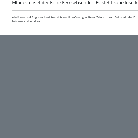
Mindestens 4 deutsche Fernsehsender. Es steht kabellose I
Alle Preise und Angaben beziehen sich jeweils auf den gewählten Zeitraum zum Zeitpunkt des D
Irrtümer vorbehalten.