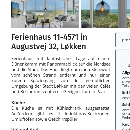
Ferienhaus 11-4571 in
pro
Augustvej 32, Løkken
Ferienhaus mit fantastischer Lage auf einem
Dünenkamm mit Panoramablick auf die Nordsee
2
und die Stadt. Das Haus liegt nur einen Steinwurf
All
vom schönen Strand entfernt und nur einen
Anza
kurzen Spaziergang von der gemütlichen
Nich
Umgebung der Stadt Løkken mit den vielen Cafés
Tolle
und Restaurants entfernt. Geeignet für ein Paar.
Ent
Abst
Küche
Sch
Die Küche ist mit Kühlschrank ausgestattet.
Anza
Außerdem gibt es 4 Induktions-Kochzonen,
Schla
Wohn
Umluftofen sowie Geschirrspüler.
Küc
WC und Bad
Gesc