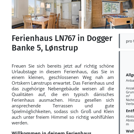
Ferienhaus LN767 in Dogger
pro
Banke 5, Lønstrup
Freuen Sie sich bereits jetzt auf richtig schöne
Urlaubstage in diesem Ferienhaus, das Sie in
All
einem kleinen, geschlossenen Weg nah am
Anba
Ortskern Lønstrups erwartet. Das Ferienhaus und
das zugehörige Nebengebäude weisen all die
Anza
Grund
Qualitäten auf, die ein typisch dänisches
m²
Ferienhaus ausmachen. Hinzu gesellen sich
Nich
Verb
ansprechende Terrassen und gute
Ent
Spielmöglichkeiten, sodass sich Groß und Klein
auch unter freiem Himmel so richtig wohlfühlen
Abst
Absta
werden.
m
Woh
Willkommen in deinem Ferienhaus