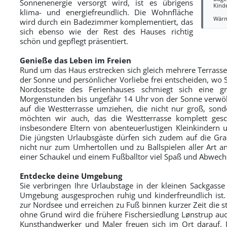
Sonnenenergie versorgt wird, ist es übrigens
Kind
klima- und energiefreundlich. Die Wohnfläche
Wär
wird durch ein Badezimmer komplementiert, das
sich ebenso wie der Rest des Hauses richtig
schön und gepflegt präsentiert.
Genieße das Leben im Freien
Rund um das Haus erstrecken sich gleich mehrere Terrassen
der Sonne und persönlicher Vorliebe frei entscheiden, wo 
Nordostseite des Ferienhauses schmiegt sich eine g
Morgenstunden bis ungefähr 14 Uhr von der Sonne verwö
auf die Westterrasse umziehen, die nicht nur groß, sond
möchten wir auch, das die Westterrasse komplett gesch
insbesondere Eltern von abenteuerlustigen Kleinkindern 
Die jüngsten Urlaubsgäste dürfen sich zudem auf die Gra
nicht nur zum Umhertollen und zu Ballspielen aller Art a
einer Schaukel und einem Fußballtor viel Spaß und Abwechs
Entdecke deine Umgebung
Sie verbringen Ihre Urlaubstage in der kleinen Sackgasse 
Umgebung ausgesprochen ruhig und kinderfreundlich ist. 
zur Nordsee und erreichen zu Fuß binnen kurzer Zeit die 
ohne Grund wird die frühere Fischersiedlung Lønstrup auch
Kunsthandwerker und Maler freuen sich im Ort darauf, 