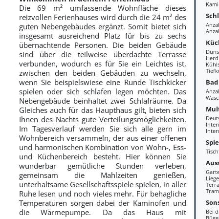
Kami
Die 69 m² umfassende Wohnfläche dieses
Sch
reizvollen Ferienhauses wird durch die 24 m² des
Anza
guten Nebengebäudes ergänzt. Somit bietet sich
Anzah
insgesamt ausreichend Platz für bis zu sechs
Küc
übernachtende Personen. Die beiden Gebäude
Duns
sind über die teilweise überdachte Terrasse
Herd
verbunden, wodurch es für Sie ein Leichtes ist,
Kühl
Tiefk
zwischen den beiden Gebäuden zu wechseln,
wenn Sie beispielswiese eine Runde Tischkicker
Bad
spielen oder sich schlafen legen möchten. Das
Anza
Wasc
Nebengebäude beinhaltet zwei Schlafräume. Da
Mul
Gleiches auch für das Haupthaus gilt, bieten sich
Ihnen des Nachts gute Verteilungsmöglichkeiten.
Deut
Inte
Im Tagesverlauf werden Sie sich alle gern im
Inter
Wohnbereich versammeln, der aus einer offenen
Spi
und harmonischen Kombination von Wohn-, Ess-
Tisch
und Küchenbereich besteht. Hier können Sie
Aus
wunderbar gemütliche Stunden verleben,
Gart
gemeinsam die Mahlzeiten genießen,
Liege
unterhaltsame Gesellschaftsspiele spielen, in aller
Terra
Tram
Ruhe lesen und noch vieles mehr. Für behagliche
Sons
Temperaturen sorgen dabei der Kaminofen und
die Wärmepumpe. Da das Haus mit
Bei d
Büge