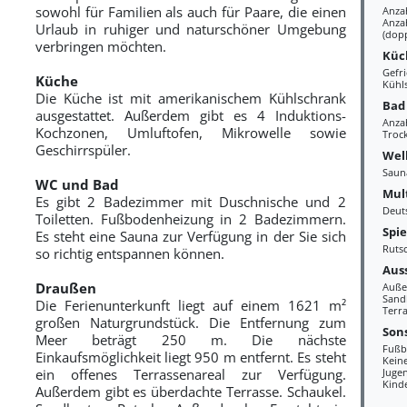
sowohl für Familien als auch für Paare, die einen
Anza
Anza
Urlaub in ruhiger und naturschöner Umgebung
(dopp
verbringen möchten.
Küc
Gefri
Küche
Kühl
Die Küche ist mit amerikanischem Kühlschrank
Bad
ausgestattet. Außerdem gibt es 4 Induktions-
Anza
Kochzonen, Umluftofen, Mikrowelle sowie
Troc
Geschirrspüler.
Wel
Saun
WC und Bad
Mul
Es gibt 2 Badezimmer mit Duschnische und 2
Deut
Toiletten. Fußbodenheizung in 2 Badezimmern.
Spi
Es steht eine Sauna zur Verfügung in der Sie sich
Ruts
so richtig entspannen können.
Aus
Draußen
Auße
Sand
Die Ferienunterkunft liegt auf einem 1621 m²
Terr
großen Naturgrundstück. Die Entfernung zum
Sons
Meer beträgt 250 m. Die nächste
Fußb
Einkaufsmöglichkeit liegt 950 m entfernt. Es steht
Kein
ein offenes Terrassenareal zur Verfügung.
Juge
Kind
Außerdem gibt es überdachte Terrasse. Schaukel.