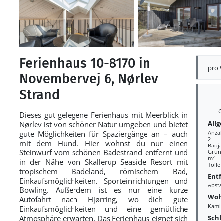
Ferienhaus 10-8170 in
pro
Novembervej 6, Nørlev
Strand
6
Dieses gut gelegene Ferienhaus mit Meerblick in
All
Nørlev ist von schöner Natur umgeben und bietet
gute Möglichkeiten für Spaziergänge an – auch
Anza
2
mit dem Hund. Hier wohnst du nur einen
Bauj
Steinwurf vom schönen Badestrand entfernt und
Grund
m²
in der Nähe von Skallerup Seaside Resort mit
Tolle
tropischem Badeland, römischem Bad,
Ent
Einkaufsmöglichkeiten, Sporteinrichtungen und
Abst
Bowling. Außerdem ist es nur eine kurze
Woh
Autofahrt nach Hjørring, wo dich gute
Kami
Einkaufsmöglichkeiten und eine gemütliche
Sch
Atmosphäre erwarten. Das Ferienhaus eignet sich