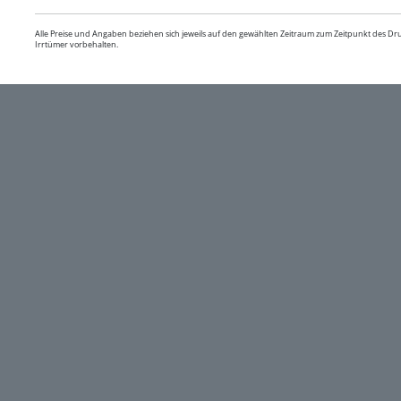
Alle Preise und Angaben beziehen sich jeweils auf den gewählten Zeitraum zum Zeitpunkt des D
Irrtümer vorbehalten.