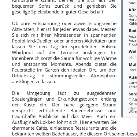
Anza
bequemen Sofas zurück und genießen Sie
Küc
gesellige Spieleabende in guter Gesellschaft.
Duns
Herd
Ob pure Entspannung oder abwechslungsreiche
Kühl
Aktivitäten, hier ist für jeden etwas dabei. Messen
Bad
Sie sich mit Ihren Mitreisenden in spannenden
Anza
Poolbillard-Duellen oder anderen Aktivitäten und
Anzah
Troc
lassen Sie den Tag im sprudelnden Außen-
Wel
Whirlpool auf der Terrasse ausklingen. Im
Saun
Innenbereich sorgt die Sauna für wohlige Wärme
und entspannte Momente. Abends bietet die
Mul
Feuerstelle im Garten den idealen Ort, um den
Inter
Urlaubstag in stimmungsvoller Atmosphäre
Aus
ausklingen zu lassen.
Gart
Terra
Die Umgebung lädt zu ausgedehnten
Sons
Spaziergängen und Erkundungstouren entlang
Fußb
Kein
der Küste ein. Der nahe gelegene Strand
Juge
verspricht erfrischende Badeerlebnisse und
Wär
traumhafte Ausblicke auf das Meer. Auch ein
Ausflug nach Løkken lohnt sich. Hier erwarten Sie
charmante Cafés, einladende Restaurants und die
bekannten weißen Badehäuser, die diesem Ort seinen beson