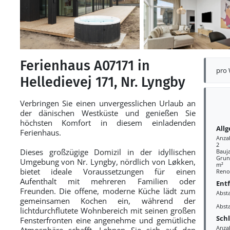
Ferienhaus A07171 in
pro
Helledievej 171, Nr. Lyngby
Verbringen Sie einen unvergesslichen Urlaub an
der dänischen Westküste und genießen Sie
höchsten Komfort in diesem einladenden
All
Ferienhaus.
Anza
2
Dieses großzügige Domizil in der idyllischen
Bauj
Grund
Umgebung von Nr. Lyngby, nördlich von Løkken,
m²
bietet ideale Voraussetzungen für einen
Reno
Aufenthalt mit mehreren Familien oder
Ent
Freunden. Die offene, moderne Küche lädt zum
Abst
gemeinsamen Kochen ein, während der
Abst
lichtdurchflutete Wohnbereich mit seinen großen
Sch
Fensterfronten eine angenehme und gemütliche
Anza
Atmosphäre schafft. Lehnen Sie sich auf den