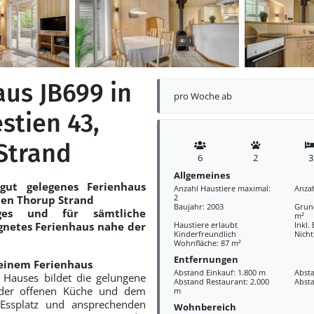
aus JB699 in
pro Woche ab
stien 43,
Strand
6
2
3
Allgemeines
gut gelegenes Ferienhaus
Anzahl Haustiere maximal:
Anza
2
en Thorup Strand
Baujahr: 2003
Grund
ges und für sämtliche
m²
ignetes Ferienhaus nahe der
Haustiere erlaubt
Inkl.
Kinderfreundlich
Nich
Wohnfläche: 87 m²
Entfernungen
einem Ferienhaus
Abstand Einkauf: 1.800 m
Absta
 Hauses bildet die gelungene
Abstand Restaurant: 2.000
Abst
der offenen Küche und dem
m
Essplatz und ansprechenden
Wohnbereich