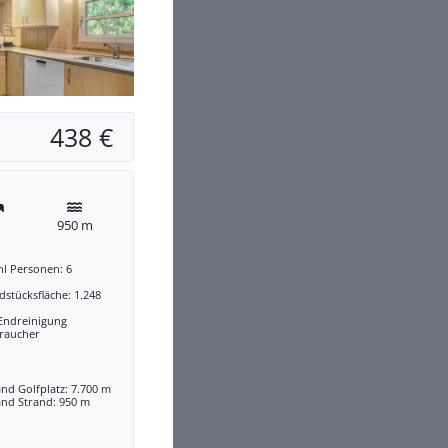
438 €
950 m
hl Personen: 6
stücksfläche: 1.248
 Endreinigung
traucher
nd Golfplatz: 7.700 m
and Strand: 950 m