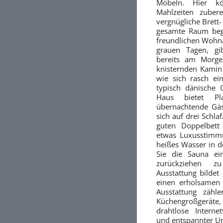
Möbeln. Hier k
Mahlzeiten zuber
vergnügliche Brett-
gesamte Raum bege
freundlichen Wohn
grauen Tagen, gi
bereits am Morge
knisternden Kamin
wie sich rasch e
typisch dänische G
Haus bietet Pl
übernachtende Gäst
sich auf drei Schla
guten Doppelbett 
etwas Luxusstimmu
heißes Wasser in d
Sie die Sauna ei
zurückziehen 
Ausstattung bildet
einen erholsamen 
Ausstattung zäh
Küchengroßgerät
drahtlose Interne
und entspannter Url