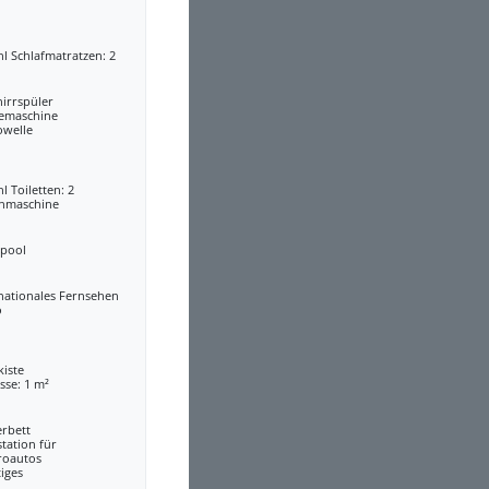
l Schlafmatratzen: 2
irrspüler
eemaschine
owelle
l Toiletten: 2
hmaschine
lpool
nationales Fernsehen
o
kiste
sse: 1 m²
erbett
tation für
roautos
iges