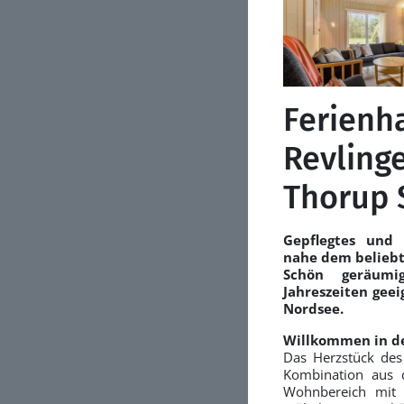
Ferienh
Revlinge
Thorup 
Gepflegtes und 
nahe dem beliebt
Schön geräumi
Jahreszeiten gee
Nordsee.
Willkommen in d
Das Herzstück des
Kombination aus 
Wohnbereich mit 