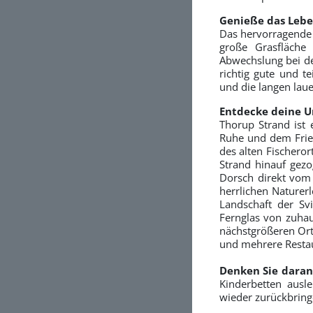
Genieße das Lebe
Das hervorragende 
große Grasfläche
Abwechslung bei de
richtig gute und t
und die langen lau
Entdecke deine 
Thorup Strand ist 
Ruhe und dem Frie
des alten Fischeror
Strand hinauf gezog
Dorsch direkt vom
herrlichen Naturer
Landschaft der Sv
Fernglas von zuhau
nächstgrößeren Ort
und mehrere Restau
Denken Sie daran
Kinderbetten ausl
wieder zurückbring