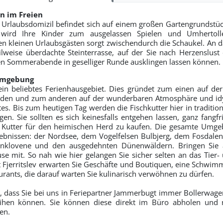
n im Freien
Urlaubsdomizil befindet sich auf einem großen Gartengrundstück 
 wird Ihre Kinder zum ausgelassen Spielen und Umhertoll
n kleinen Urlaubsgästen sorgt zwischendurch die Schaukel. An d
eilweise überdachte Steinterrasse, auf der Sie nach Herzenslust 
en Sommerabende in geselliger Runde ausklingen lassen können.
Umgebung
ein beliebtes Ferienhausgebiet. Dies gründet zum einen auf de
den und zum anderen auf der wunderbaren Atmosphäre und id
tes. Bis zum heutigen Tag werden die Fischkutter hier in traditio
en. Sie sollten es sich keinesfalls entgehen lassen, ganz fangf
 Kutter für den heimischen Herd zu kaufen. Die gesamte Umgeb
lebnissen: der Nordsee, dem Vogelfelsen Bulbjerg, dem Fosdalen
inklovene und den ausgedehnten Dünenwäldern. Bringen Sie 
se mit. So nah wie hier gelangen Sie sicher selten an das Tier-
 Fjerritslev erwarten Sie Geschäfte und Boutiquen, eine Schwimmh
rants, die darauf warten Sie kulinarisch verwöhnen zu dürfen.
, dass Sie bei uns in Feriepartner Jammerbugt immer Bollerwage
eihen können. Sie können diese direkt im Büro abholen und
en.