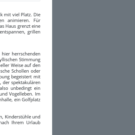
mit viel Platz. Die
en animieren. Für
as Haus grenzt eine
entspannen, grillen
r hier herrschenden
yllischen Stimmung
neller Weise auf den
rische Schollen oder
ung begeistert mit
, der spektakulären
also unbedingt ein
 und Vogelleben. Im
alle, ein Golfplatz
n, Kinderstühle und
 nach Ihrem Urlaub