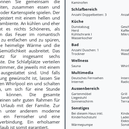
önnen Sie gemeinsam die
Kaminofen
eiten, zusammen essen und
Schlafbereich
 oder Kartenspiele spielen. Der
Anzahl Doppelbetten: 3
Anzah
istert mit einem hellen und
Küche
ambiente. An kühlen und eher
Dunstabzug
Gesch
bt es nichts Schöneres, als
Herd
Kaff
n das Feuer im romantisch
Kühlschrank l
Mikr
Wasserkocher
 zu entfachen und zu spüren,
Bad
ine heimelige Wärme und die
emütlichkeit ausbreitet. Das
Anzahl Duschen: 1
Anzah
Trockner
Wasc
atz für insgesamt sechs
Wellness
e. Die Schlafplätze verteilen
Sauna
Whir
fzimmer, die jeweils mit einem
ausgestattet sind.
Und falls
Multimedia
ng gewünscht ist, lassen Sie
Deutsches Fernsehen
Inter
Internet
Radi
en Whirlpool ein und schalten
Aussenbereich
n, um sich für eine Stunde
zu können. Die gesamte
Gartenmöbel
Grill
Liegestuhl
Sand
 einen sehr guten Rahmen für
Sonnenschirm
Terra
Urlaub mit der Familie. Zur
Sonstiges
len unter anderem moderne
Bei diesem Haus inkl.
Kind
e, ein Fernseher und eine
Kinderhochstuhl
Lades
Elekt
tverbindung. Ein erholsamer
Wärmepumpe
Sonst
aub ist somit garantiert.