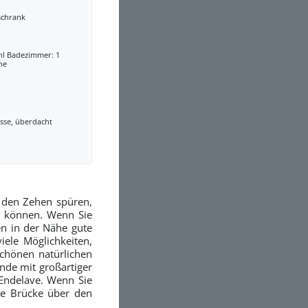
schrank
hl Badezimmer: 1
he
sse, überdacht
 den Zehen spüren,
n können. Wenn Sie
n in der Nähe gute
iele Möglichkeiten,
schönen natürlichen
nde mit großartiger
Endelave. Wenn Sie
lte Brücke über den