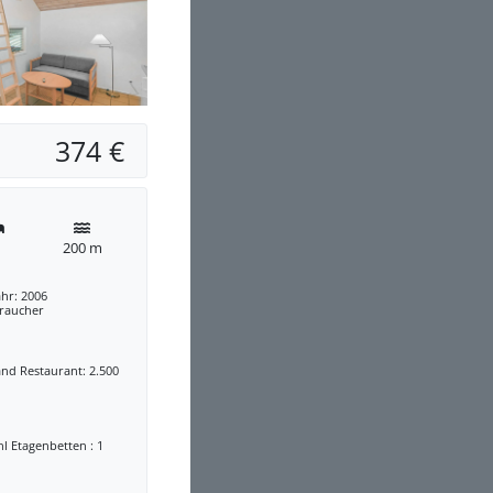
374 €
200 m
hr: 2006
traucher
nd Restaurant: 2.500
l Etagenbetten : 1