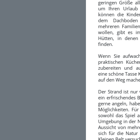
geringen Größe al
um Ihren Urlaub 
können die Kinde
dem Dachboden 
mehreren Familie
wollen, gibt es i
Hütten, in denen 
finden.
Wenn Sie aufwach
praktischen Küchen
zubereiten und a
eine schöne Tasse K
auf den Weg mache
Der Strand ist nu
ein erfrischendes
gerne angeln, hab
Möglichkeiten. Für
sowohl das Spiel a
Umgebung in der Nä
Aussicht von mehr
sich für die Natur
Kleinen Belt versuc