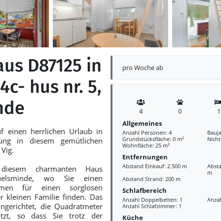
aus D87125 in
pro Woche ab
4c- hus nr. 5,
nde
4
0
1
Allgemeines
f einen herrlichen Urlaub in
Anzahl Personen: 4
Bauja
Grundstücksfläche: 0 m²
Nich
ung in diesem gemütlichen
Wohnfläche: 25 m²
Vig.
Entfernungen
Abstand Einkauf: 2.500 m
Absta
diesem charmanten Haus
m
uelsminde, wo Sie einen
Abstand Strand: 200 m
hmen für einen sorglosen
Schlafbereich
er kleinen Familie finden. Das
Anzahl Doppelbetten: 1
Anzah
ngerichtet, die Quadratmeter
Anzahl Schlafzimmer: 1
tzt, so dass Sie trotz der
Küche