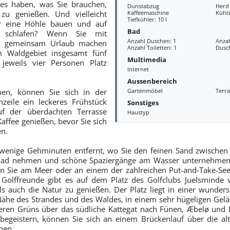
les haben, was Sie brauchen,
Dunstabzug
Herd
zu genießen. Und vielleicht
Kaffeemaschine
Kühl
Tiefkühler: 10 l
r eine Höhle bauen und auf
Bad
schlafen? Wenn Sie mit
Anzahl Duschen: 1
Anza
n gemeinsam Urlaub machen
Anzahl Toiletten: 1
Dusc
m Waldgebiet insgesamt fünf
Multimedia
jeweils vier Personen Platz
Internet
Aussenbereich
en, können Sie sich in der
Gartenmöbel
Terra
zeile ein leckeres Frühstück
Sonstiges
uf der überdachten Terrasse
Haustyp
affee genießen, bevor Sie sich
n.
r wenige Gehminuten entfernt, wo Sie den feinen Sand zwischen
 Bad nehmen und schöne Spaziergänge am Wasser unternehme
en Sie am Meer oder an einem der zahlreichen Put-and-Take-See
 Golffreunde gibt es auf dem Platz des Golfclubs Juelsminde v
ls auch die Natur zu genießen. Der Platz liegt in einer wunder
he des Strandes und des Waldes, in einem sehr hügeligen Gelä
eren Grüns über das südliche Kattegat nach Fünen, Æbelø und 
 begeistern, können Sie sich an einem Brückenlauf über die a
hen.